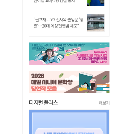
린이집 교사 2명 검찰 송치
"골프채로 YG 신사옥 출입문 '쾅
쾅'…20대 여성 현행범 체포"
디지털 플러스
더보기