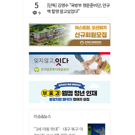
[단독] 김영수 "국방부 청문준비단, 안규
백 탈영 알고있었다"
9
이슈&뉴스
"3세 아동 학대"…대구 북구 어