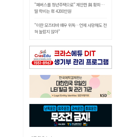
"폐버스를 청년주택으로" 제안한 與 황희…
딸 학비는 年 4200만원
"이란 모즈타바 매우 위독…언제 사망해도 전
혀 놀랍지 않아"