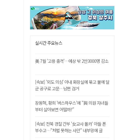
실시간 주요뉴스
美 7월 '고용 충격'…예상 밖 2만3000명 감소
[속보] '외도 의심' 아내 화장실에 묶고 불에 달
군 공구로 고문…남편 검거
장동혁, 황희 '버스하우스'에 "與 의원 자녀들
부터 살아보면 어떨까?"
[속보] 전북 경찰 간부 '女교사 몰카' 아들 폰
부수고…"처벌 못하는 사안" 내부망에 글