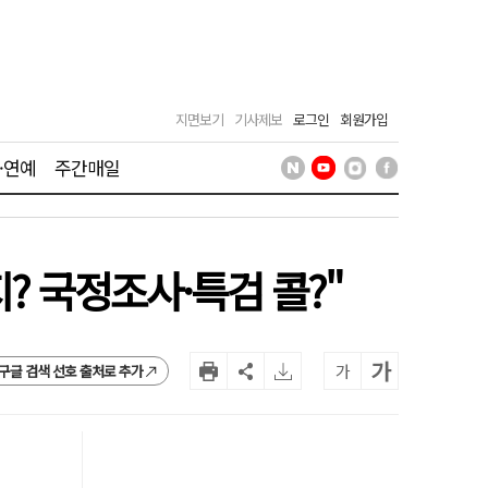
지면보기
기사제보
로그인
회원가입
·연예
주간매일
? 국정조사·특검 콜?"
가
가
구글 검색 선호 출처로 추가