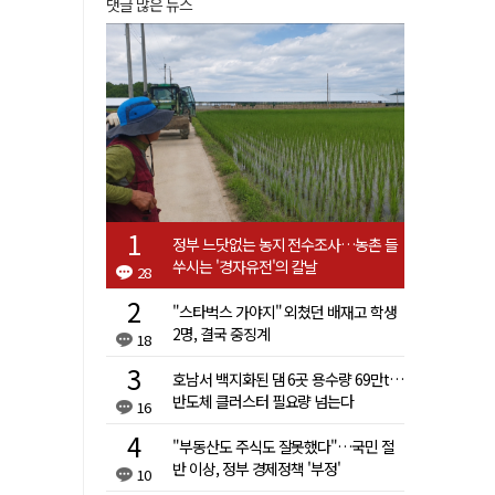
댓글 많은 뉴스
정부 느닷없는 농지 전수조사…농촌 들
쑤시는 '경자유전'의 칼날
28
"스타벅스 가야지" 외쳤던 배재고 학생
2명, 결국 중징계
18
호남서 백지화된 댐 6곳 용수량 69만t…
반도체 클러스터 필요량 넘는다
16
"부동산도 주식도 잘못했다"…국민 절
반 이상, 정부 경제정책 '부정'
10