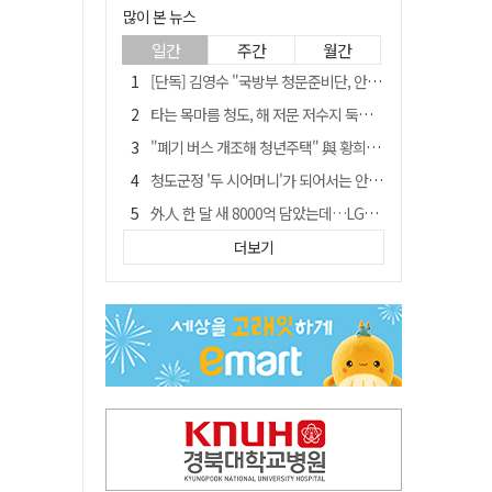
많이 본 뉴스
일간
주간
월간
[단독] 김영수 "국방부 청문준비단, 안규백 탈영 알고있었다"
타는 목마름 청도, 해 저문 저수지 둑에 군수가 서 있었다
"폐기 버스 개조해 청년주택" 與 황희…'딸 학비는 年 4200만원'
청도군정 '두 시어머니'가 되어서는 안된다
外人 한 달 새 8000억 담았는데…LG이노텍 목표주가는 왜 엇갈릴까
임시휴업 들어갔던 홈플러스 영주점, 7일 영업 재개…지하 1층만 운영
더보기
신세계사이먼, 대구 아울렛 토지매매 계약 체결… 사업 본궤도
SK하이닉스, 주당 375원 분기 배당 공시…"3분기 중 주주환원 방안 확정"
이의준 전 경북도 새마을봉사과장, 제28대 울릉군 부군수 취임
"상법개정해도 주주가 '봉'"…하이닉스 솔리다임 상장설에 술렁[개미와글와글]