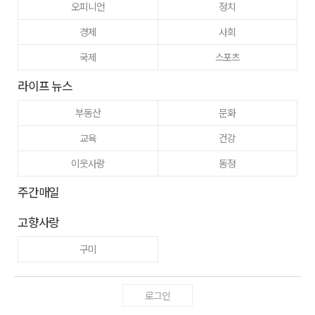
오피니언
정치
경제
사회
국제
스포츠
라이프 뉴스
부동산
문화
교육
건강
이웃사랑
동정
주간매일
고향사랑
구미
로그인