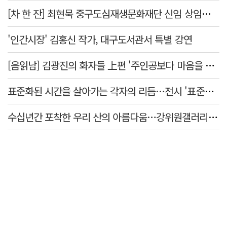
[차 한 잔] 최현묵 중구도심재생문화재단 신임 상임이사 "서문시장·경상감영 등 지역 자원 활용…문화의 일상화"
'인간시장' 김홍신 작가, 대구도서관서 특별 강연
[음읽남] 김광진의 화자들 上편 '주인공보다 마음을 쓴 사람'
표준화된 시간을 살아가는 각자의 리듬…전시 '표준시차'
수십년간 포착한 우리 산의 아름다움…강위원갤러리 '팔공·지리展' 개최