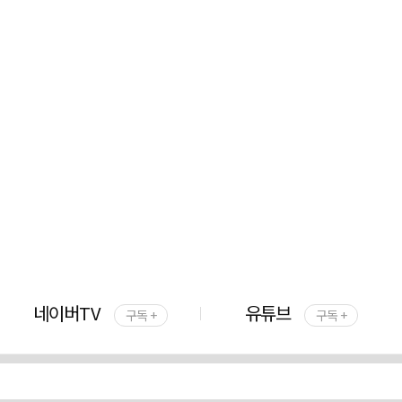
네이버TV
유튜브
구독 +
구독 +