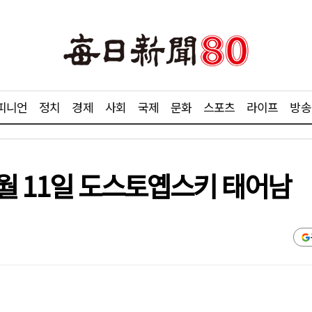
피니언
정치
경제
사회
국제
문화
스포츠
라이프
방송
11월 11일 도스토옙스키 태어남