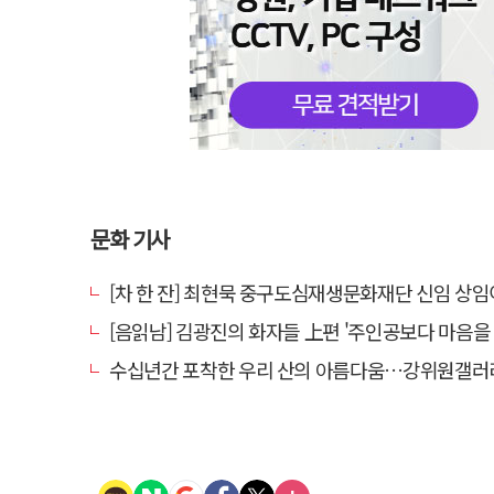
문화 기사
[차 한 잔] 최현묵 중구도심재생문화재단 신임 상임이사 "서문시장·경상감영 등 지역 자원 활용…문화
[음읽남] 김광진의 화자들 上편 '주인공보다 마음을 
수십년간 포착한 우리 산의 아름다움…강위원갤러리 '팔공·지리展