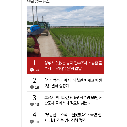
댓글 많은 뉴스
정부 느닷없는 농지 전수조사…농촌 들
쑤시는 '경자유전'의 칼날
28
"스타벅스 가야지" 외쳤던 배재고 학생
2명, 결국 중징계
18
호남서 백지화된 댐 6곳 용수량 69만t…
반도체 클러스터 필요량 넘는다
16
"부동산도 주식도 잘못했다"…국민 절
반 이상, 정부 경제정책 '부정'
10