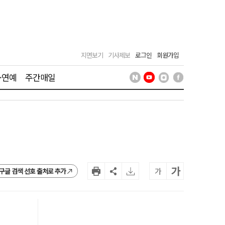
지면보기
기사제보
로그인
회원가입
·연예
주간매일
가
가
구글 검색 선호 출처로 추가