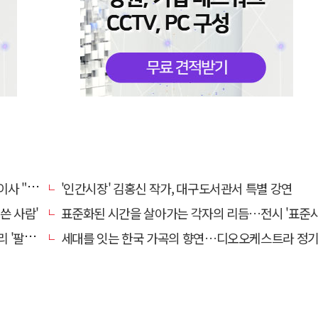
의 일상화"
'인간시장' 김홍신 작가, 대구도서관서 특별 강연
쓴 사람'
표준화된 시간을 살아가는 각자의 리듬…전시 '표준시
' 개최
세대를 잇는 한국 가곡의 향연…디오오케스트라 정기연주회 '노래의 날개 위