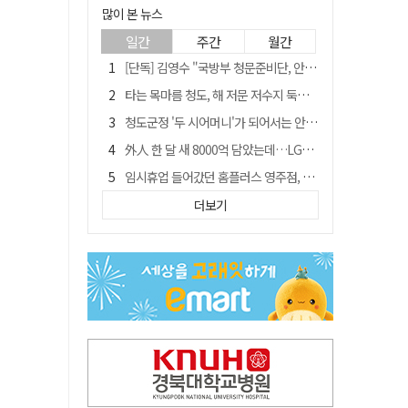
많이 본 뉴스
일간
주간
월간
[단독] 김영수 "국방부 청문준비단, 안규백 탈영 알고있었다"
타는 목마름 청도, 해 저문 저수지 둑에 군수가 서 있었다
청도군정 '두 시어머니'가 되어서는 안된다
外人 한 달 새 8000억 담았는데…LG이노텍 목표주가는 왜 엇갈릴까
임시휴업 들어갔던 홈플러스 영주점, 7일 영업 재개…지하 1층만 운영
"폐기 버스 개조해 청년주택" 與 황희…'딸 학비는 年 4200만원'
더보기
신세계사이먼, 대구 아울렛 토지매매 계약 체결… 사업 본궤도
SK하이닉스, 주당 375원 분기 배당 공시…"3분기 중 주주환원 방안 확정"
이의준 전 경북도 새마을봉사과장, 제28대 울릉군 부군수 취임
"상법개정해도 주주가 '봉'"…하이닉스 솔리다임 상장설에 술렁[개미와글와글]