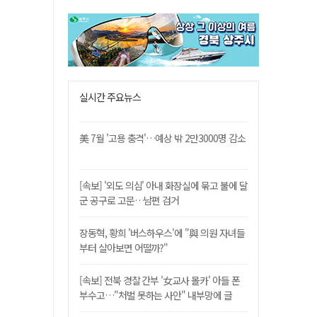
실시간 주요뉴스
美 7월 '고용 충격'…예상 밖 2만3000명 감소
[속보] '외도 의심' 아내 화장실에 묶고 불에 달
군 공구로 고문…남편 검거
장동혁, 황희 '버스하우스'에 "與 의원 자녀들
부터 살아보면 어떨까?"
[속보] 전북 경찰 간부 '女교사 몰카' 아들 폰
부수고…"처벌 못하는 사안" 내부망에 글