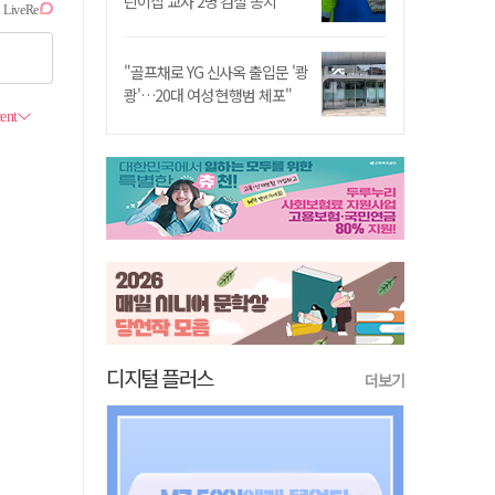
린이집 교사 2명 검찰 송치
"골프채로 YG 신사옥 출입문 '쾅
쾅'…20대 여성 현행범 체포"
디지털 플러스
더보기