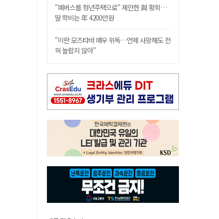
"폐버스를 청년주택으로" 제안한 與 황희…
딸 학비는 年 4200만원
"이란 모즈타바 매우 위독…언제 사망해도 전
혀 놀랍지 않아"