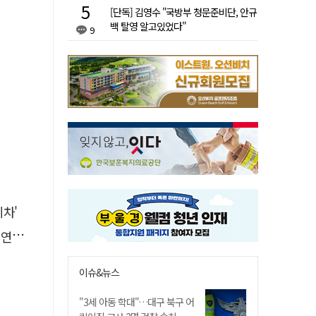
[단독] 김영수 "국방부 청문준비단, 안규
백 탈영 알고있었다"
9
차'
에'
이슈&뉴스
"3세 아동 학대"…대구 북구 어