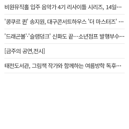
비원뮤직홀 입주 음악가 4기 리사이틀 시리즈, 14일부터 6주간 개최
'콩쿠르 퀸' 송지원, 대구콘서트하우스 '더 마스터즈' 무대 오른다
'드래곤볼'·'슬램덩크' 신화도 끝…소년점프 발행부수 100만부 붕괴
[금주의 공연,전시]
태전도서관, 그림책 작가와 함께하는 여름방학 독후체험 운영