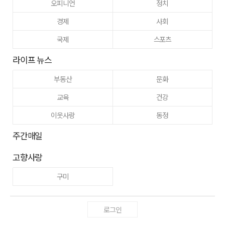
오피니언
정치
경제
사회
국제
스포츠
라이프 뉴스
부동산
문화
교육
건강
이웃사랑
동정
주간매일
고향사랑
구미
로그인