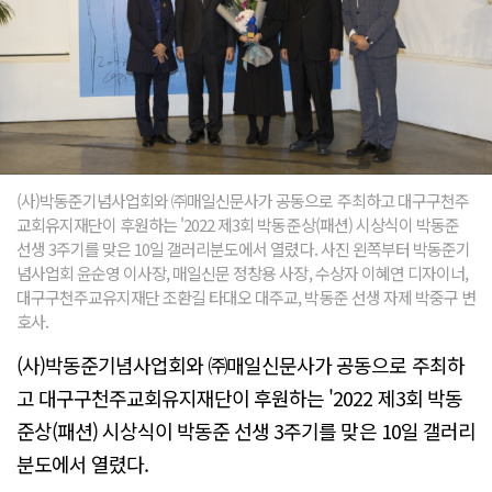
(사)박동준기념사업회와 ㈜매일신문사가 공동으로 주최하고 대구구천주
교회유지재단이 후원하는 '2022 제3회 박동준상(패션) 시상식이 박동준
선생 3주기를 맞은 10일 갤러리분도에서 열렸다. 사진 왼쪽부터 박동준기
념사업회 윤순영 이사장, 매일신문 정창용 사장, 수상자 이혜연 디자이너,
대구구천주교유지재단 조환길 타대오 대주교, 박동준 선생 자제 박중구 변
호사.
(사)박동준기념사업회와 ㈜매일신문사가 공동으로 주최하
고 대구구천주교회유지재단이 후원하는 '2022 제3회 박동
준상(패션) 시상식이 박동준 선생 3주기를 맞은 10일 갤러리
분도에서 열렸다.