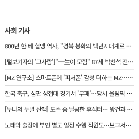
사회 기사
800년 한·베 혈맹 역사, "경북 봉화의 백년지대계로 피어난다"
[털보기자의 '그사람']"一生이 모험" 87세 박찬석 전 경북대 총장
[MZ 연구소] 스마트폰에 '피처폰' 감성 더하는 MZ… 히퍼와 줄이어폰
한국 축구, 심판 성접대 경기서 '무패'…당시 올림픽 감독은 홍명보
[두나의 두발 산책] 도주 중 달콤한 휴식터… 왕건과 지명 산책
노태악 출장에 부인 별도 일정 수행 직원도…보고서엔 '공식일정 참석'