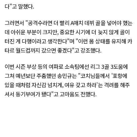
다"고 말했다.
그러면서 "공격수라면 더 빨리 A매치 데뷔 골을 넣어야 했는
데 아쉬운 부분이 크지만, 중요한 시기에 더 늦지 않게 골이
터진 게 다행이라고 생각한다"며 "이런 몸 상태를 유지해 카
타르 월드컵까지 갔으면 좋겠다"고 강조했다.
이번 시즌 부상 등의 여파로 소속팀에선 리그 3골 3도움에
그쳐 예년보단 주춤했던 송민규는 "코치님들께서 '포항에
있을 때처럼 자신감 넘치게, 여유 갖고 하라'는 격려를 해주
셔서 동기부여가 됐다"고 고마움도 전했다.