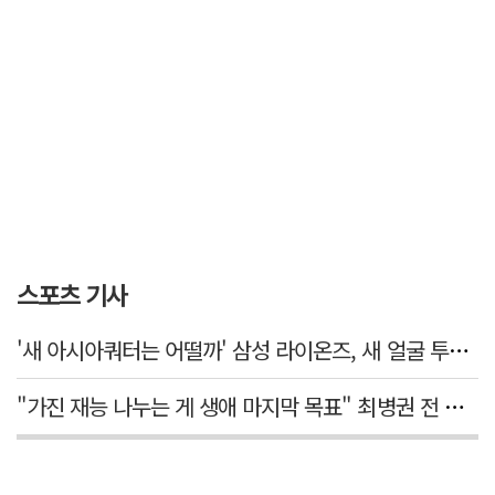
스포츠 기사
'새 아시아쿼터는 어떨까' 삼성 라이온즈, 새 얼굴 투수 미야모리 영입
"가진 재능 나누는 게 생애 마지막 목표" 최병권 전 대구체고 복싱 감독