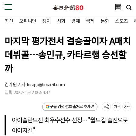
최신
오피니언
정치
사회
경제
국제
문화
스포츠
마지막 평가전서 결승골이자 A매치
데뷔골…송민규, 카타르행 승선할
까
김기원 기자
kiragu@imaeil.com
입력 2022-11-12 06:54:47
구글 검색 선호 출처로 추가
아이슬란드전 최우수선수 선정…"월드컵 출전으로
이어지길"