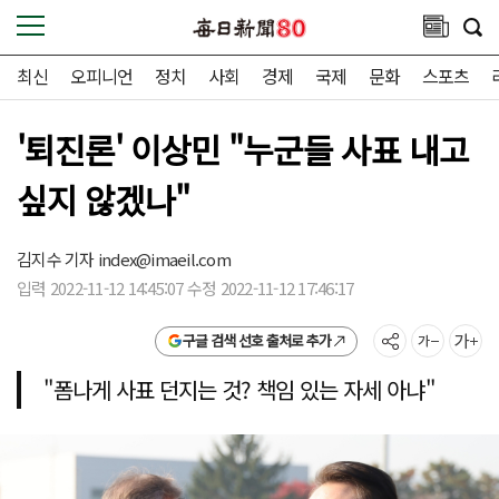
최신
오피니언
정치
사회
경제
국제
문화
스포츠
'퇴진론' 이상민 "누군들 사표 내고
싶지 않겠나"
김지수 기자
index@imaeil.com
입력 2022-11-12 14:45:07 수정 2022-11-12 17:46:17
구글 검색 선호 출처로 추가
"폼나게 사표 던지는 것? 책임 있는 자세 아냐"