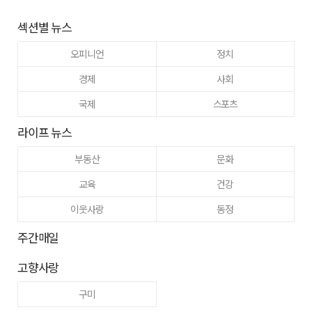
섹션별 뉴스
오피니언
정치
경제
사회
국제
스포츠
라이프 뉴스
부동산
문화
교육
건강
이웃사랑
동정
주간매일
고향사랑
구미