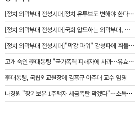
[정치 외곽부대 전성시대]정치 유튜브도 변해야 한다 "화합과 존중"
[정치 외곽부대 전성시대]국회 압도하는 외곽부대, 목소리 왜 커지나?
[정치 외곽부대 전성시대]"막강 파워" 강성파에 휘둘리는 여야 …"이슈 메이킹" 커지는 변방의 북소리
고개 숙인 李대통령 "국가폭력 피해자에 사과…유효기간 없는 책임"
李대통령, 국립외교원장에 김흥규 아주대 교수 임명
나경원 "장기보유 1주택자 세금폭탄 막겠다"…소득세법 개정안 발의