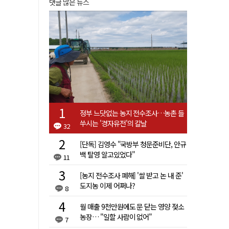
댓글 많은 뉴스
정부 느닷없는 농지 전수조사…농촌 들
쑤시는 '경자유전'의 칼날
32
[단독] 김영수 "국방부 청문준비단, 안규
백 탈영 알고있었다"
11
[농지 전수조사 폐해] '쌀 받고 논 내 준'
도지농 이제 어쩌나?
8
월 매출 9천만원에도 문 닫는 영양 젖소
농장… "일할 사람이 없어"
7