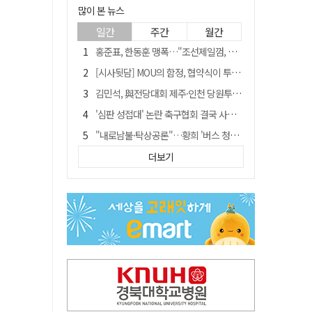
많이 본 뉴스
일간
주간
월간
홍준표, 한동훈 맹폭…"조선제일껌, 권력에 살고 권력에 죽었다"
[시사뒷담] MOU의 함정, 협약식이 투자 확정은 아니긴 해
김민석, 與전당대회 제주·인천 당원투표서 승리…누적 득표는 '초박빙'
'심판 성접대' 논란 축구협회 결국 사과…"깊이 반성, 쇄신하겠다"
"내로남불·탁상공론"…황희 '버스 청년주택' 제안에 與 내부서도 쓴소리
"경로당 통장에 비밀번호가 적혀 있다"…전국 돌며 경로당 13곳 턴 30대 구속
더보기
"침대에 결박, 탈진"…평생 교회서 산 11세 남아, 병원 이송 끝 숨져
예안향교 대성전, '국가지정 보물로 지정'
휠체어 환자 발로 밀어 숨지게 한 70대 간병인…2심도 집행유예
박권현 청도군수, 국무총리에 "청도 물 공급 최대 3만t 늘려달라"