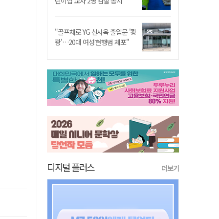
린이집 교사 2명 검찰 송치
"골프채로 YG 신사옥 출입문 '쾅
쾅'…20대 여성 현행범 체포"
디지털 플러스
더보기