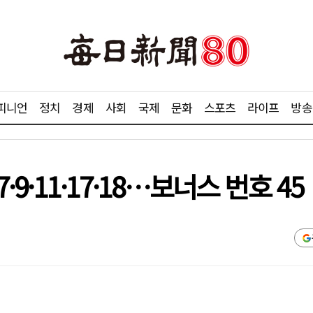
피니언
정치
경제
사회
국제
문화
스포츠
라이프
방송
·9·11·17·18…보너스 번호 45