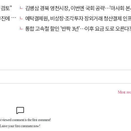
 검토"
김병삼 경북 영천시장, 이번엔 국회 공략…'마사회 본사 이전·광역교통망 확충' 
계 '뚝'
예탁결제원, 비상장·조각투자 장외거래 청산결제 인프라 구축 착수…연내
통합 고속철 할인 '반짝 3년'…이후 요금 도로 오른다