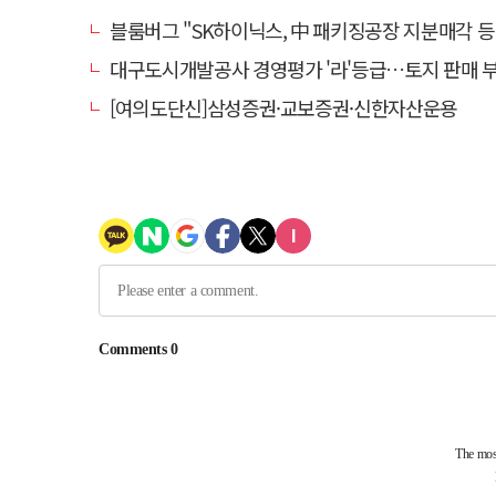
블룸버그 "SK하이닉스, 中 패키징공장 지분매각 등
대구도시개발공사 경영평가 '라'등급…토지 판매 부진에 1년 만에 두 단
[여의도단신]삼성증권·교보증권·신한자산운용