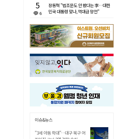
장동혁 "법조문도 안 봤다는 李…대한
민국 대통령 맞나, 역대급 망언"
6
이슈&뉴스
"3세 아동 학대"…대구 북구 어