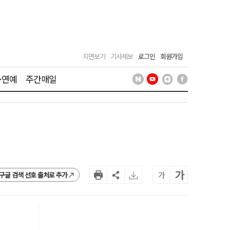
지면보기
기사제보
로그인
회원가입
·연예
주간매일
가
가
구글 검색 선호 출처로 추가