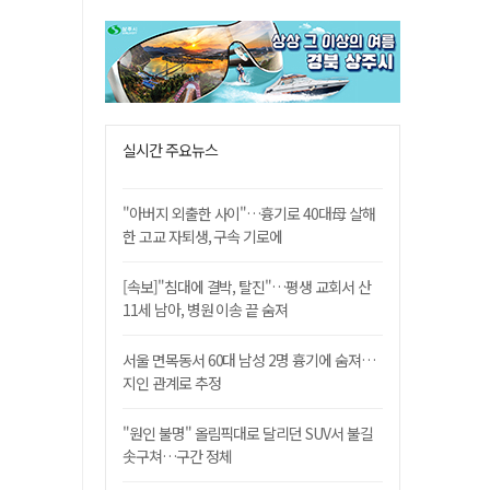
실시간 주요뉴스
"아버지 외출한 사이"…흉기로 40대母 살해
한 고교 자퇴생, 구속 기로에
[속보]"침대에 결박, 탈진"…평생 교회서 산
11세 남아, 병원 이송 끝 숨져
서울 면목동서 60대 남성 2명 흉기에 숨져…
지인 관계로 추정
"원인 불명" 올림픽대로 달리던 SUV서 불길
솟구쳐…구간 정체