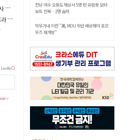
전남 여수 오동도 해상서 5명 탄 유람용 모터
요청
보트 전복…2명 숨져
 가동
막무가내 이란 "美, MOU 위반 배상해야 호르
?
무즈 재개방"