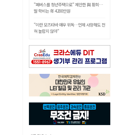
"폐버스를 청년주택으로" 제안한 與 황희…
딸 학비는 年 4200만원
"이란 모즈타바 매우 위독…언제 사망해도 전
혀 놀랍지 않아"