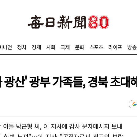
피니언
정치
경제
사회
국제
문화
스포츠
라이프
방송
 광산' 광부 가족들, 경북 초대
장 아들 박근형 씨, 이 지사에 감사 문자메시지 보내
시 한번 느껴"…이 지사 "공직자로서 최고의 보람