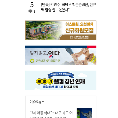
[단독] 김영수 "국방부 청문준비단, 안규
백 탈영 알고있었다"
9
이슈&뉴스
"3세 아동 학대"…대구 북구 어