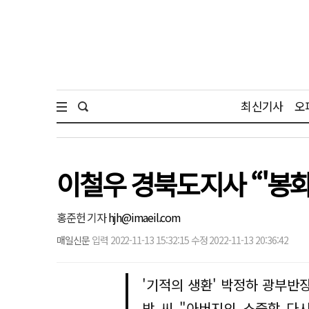
최신기사
오
이철우 경북도지사 “'봉화
홍준헌 기자
hjh@imaeil.com
매일신문
입력 2022-11-13 15:32:15 수정 2022-11-13 20:36:42
'기적의 생환' 박정하 광부반
박 씨 "아버지의 소중함 다