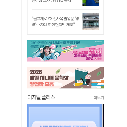
린이집 교사 2명 검찰 송치
"골프채로 YG 신사옥 출입문 '쾅
쾅'…20대 여성 현행범 체포"
디지털 플러스
더보기