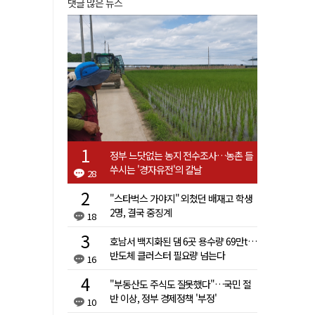
댓글 많은 뉴스
정부 느닷없는 농지 전수조사…농촌 들
쑤시는 '경자유전'의 칼날
28
"스타벅스 가야지" 외쳤던 배재고 학생
2명, 결국 중징계
18
호남서 백지화된 댐 6곳 용수량 69만t…
반도체 클러스터 필요량 넘는다
16
"부동산도 주식도 잘못했다"…국민 절
반 이상, 정부 경제정책 '부정'
10