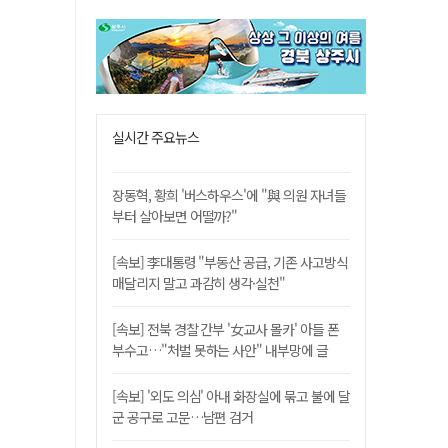
실시간 주요뉴스
장동혁, 황희 '버스하우스'에 "與 의원 자녀들
부터 살아보면 어떨까?"
[속보] 李대통령 "부동산 공급, 기존 사고방식
매달리지 말고 과감히 생각·실천"
[속보] 전북 경찰 간부 '女교사 몰카' 아들 폰
부수고…"처벌 못하는 사안" 내부망에 글
[속보] '외도 의심' 아내 화장실에 묶고 불에 달
군 공구로 고문…남편 검거