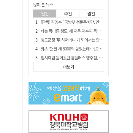
많이 본 뉴스
일간
주간
월간
[단독] 김영수 "국방부 청문준비단, 안규백 탈영 알고있었다"
타는 목마름 청도, 해 저문 저수지 둑에 군수가 서 있었다
청도군정 '두 시어머니'가 되어서는 안된다
外人 한 달 새 8000억 담았는데…LG이노텍 목표주가는 왜 엇갈릴까
임시휴업 들어갔던 홈플러스 영주점, 7일 영업 재개…지하 1층만 운영
신세계사이먼, 대구 아울렛 토지매매 계약 체결… 사업 본궤도
더보기
SK하이닉스, 주당 375원 분기 배당 공시…"3분기 중 주주환원 방안 확정"
"폐기 버스 개조해 청년주택" 與 황희…'딸 학비는 年 4200만원'
이의준 전 경북도 새마을봉사과장, 제28대 울릉군 부군수 취임
"상법개정해도 주주가 '봉'"…하이닉스 솔리다임 상장설에 술렁[개미와글와글]