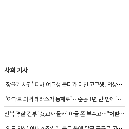
사회 기사
'장윤기 사건' 피해 여고생 돕다가 다친 고교생, 의상자 인정
"아파트 외벽 테라스가 통째로"…준공 1년 반 만에 '아찔 사고'
전북 경찰 간부 '女교사 몰카' 아들 폰 부수고…"처벌 못하는 사안" 내부망에 글
'외도 의심' 아내 화장실에 묶고 불에 달군 공구로 고문…남편 검거