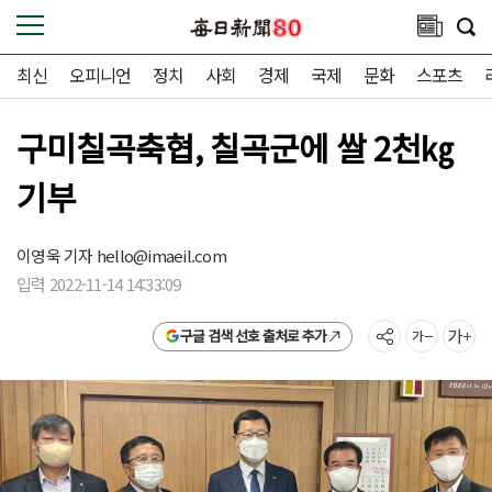
최신
오피니언
정치
사회
경제
국제
문화
스포츠
구미칠곡축협, 칠곡군에 쌀 2천㎏
기부
이영욱 기자
hello@imaeil.com
입력 2022-11-14 14:33:09
구글 검색 선호 출처로 추가