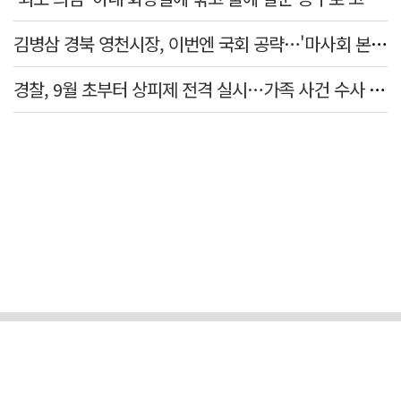
김병삼 경북 영천시장, 이번엔 국회 공략…'마사회 본사 이전·광역교통망 확충' 요청
경찰, 9월 초부터 상피제 전격 실시…가족 사건 수사 못해