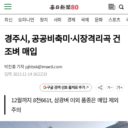
최신
오피니언
정치
사회
경제
국제
문화
스포츠
경주시, 공공비축미·시장격리곡 건
조벼 매입
박진홍 기자
pjhbsk@imaeil.com
입력 2022-11-14 16:22:33
구글 검색 선호 출처로 추가
12월까지 8천661t, 삼광벼 이외 품종은 매입 제외
주의