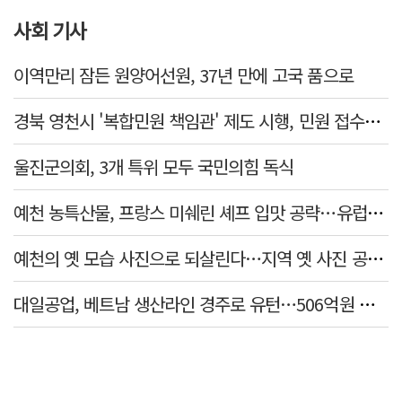
사회 기사
이역만리 잠든 원양어선원, 37년 만에 고국 품으로
경북 영천시 '복합민원 책임관' 제도 시행, 민원 접수부터 처리까지 관리·안내
울진군의회, 3개 특위 모두 국민의힘 독식
예천 농특산물, 프랑스 미쉐린 셰프 입맛 공략…유럽시장 진출 모색
예천의 옛 모습 사진으로 되살린다…지역 옛 사진 공모전 45점 선정
대일공업, 베트남 생산라인 경주로 유턴…506억원 투자