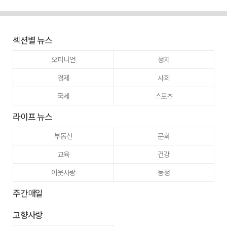
섹션별 뉴스
오피니언
정치
경제
사회
국제
스포츠
라이프 뉴스
부동산
문화
교육
건강
이웃사랑
동정
주간매일
고향사랑