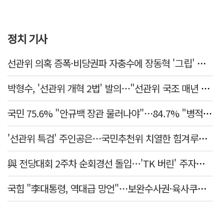
정치 기사
선관위 의혹 증폭·비당권파 자충수에 장동혁 '그립' 더 강해졌다
박형수, '선관위 개혁 2법' 발의…"선관위 국조 매년 실시"
국민 75.6% "안규백 장관 물러나야"…84.7% "병적기록부 공개해야"
'선관위 특검' 주인공은…국민추천위 치열한 힘겨루기 나설 듯
與 전당대회 2주차 순회경선 돌입…'TK 버린' 주자들 향배는?
국힘 "李대통령, 역대급 망언"…보완수사권·육사쿠데타·세제개편안·ETF '맹공'