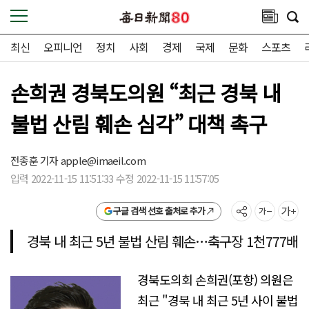
최신
오피니언
정치
사회
경제
국제
문화
스포츠
손희권 경북도의원 “최근 경북 내
불법 산림 훼손 심각” 대책 촉구
전종훈 기자
apple@imaeil.com
입력 2022-11-15 11:51:33 수정 2022-11-15 11:57:05
구글 검색 선호 출처로 추가
경북 내 최근 5년 불법 산림 훼손…축구장 1천777배
경북도의회 손희권(포항) 의원은
최근 "경북 내 최근 5년 사이 불법