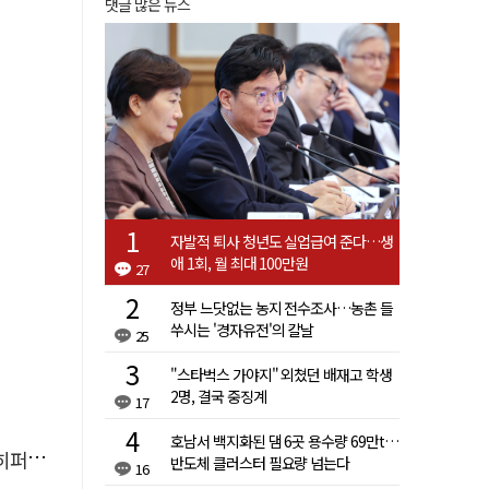
댓글 많은 뉴스
자발적 퇴사 청년도 실업급여 준다…생
애 1회, 월 최대 100만원
27
정부 느닷없는 농지 전수조사…농촌 들
쑤시는 '경자유전'의 칼날
25
"스타벅스 가야지" 외쳤던 배재고 학생
2명, 결국 중징계
17
호남서 백지화된 댐 6곳 용수량 69만t…
이어폰
반도체 클러스터 필요량 넘는다
16