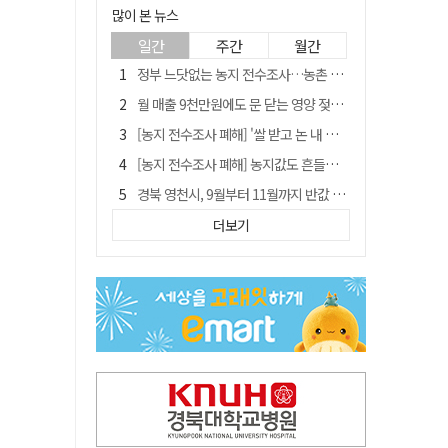
많이 본 뉴스
일간
주간
월간
정부 느닷없는 농지 전수조사…농촌 들쑤시는 '경자유전'의 칼날
월 매출 9천만원에도 문 닫는 영양 젖소농장… "일할 사람이 없어"
[농지 전수조사 폐해] '쌀 받고 논 내 준' 도지농 이제 어쩌나?
[농지 전수조사 폐해] 농지값도 흔들리나…"도지 막히면 헐값 매물 나올 수도"
경북 영천시, 9월부터 11월까지 반값 여행 혜택 제공
'솔리다임 IPO 추진설' SK하이닉스, 주가 9% 급락
더보기
국민 51.9% "李 대통령 재판 재개 필요하다"
[농지 전수조사 폐해] 실경작농·청년농 부담도 커진다
아쉬운 태클
TK신공항 참여 주저한 LH, 광주군공항 사업에는 앞장