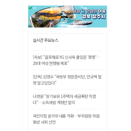
실시간 주요뉴스
[속보] "골프채로 YG 신사옥 출입문 '쾅쾅'…
20대 여성 현행범 체포"
[단독] 김영수 "국방부 청문준비단, 안규백 탈
영 알고있었다"
나경원 "장기보유 1주택자 세금폭탄 막겠
다"…소득세법 개정안 발의
국민의힘 윤리위 내홍 격화…부위원장·위원
동반 사퇴 선언