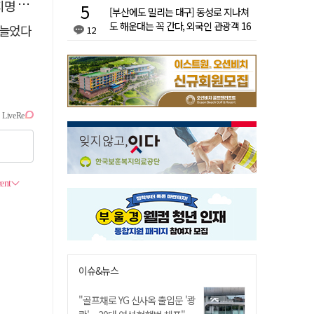
 산책
[부산에도 밀리는 대구] 동성로 지나쳐
도 해운대는 꼭 간다, 외국인 관광객 16
 늘었다
12
배 차이
이슈&뉴스
"골프채로 YG 신사옥 출입문 '쾅