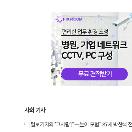
사회 기사
[털보기자의 '그사람']"一生이 모험" 87세 박찬석 전 경북