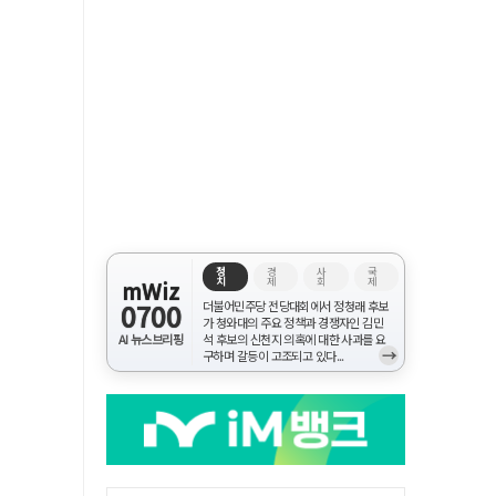
정
경
사
국
치
제
회
제
mWiz
0700
더불어민주당 전당대회에서 정청래 후보
가 청와대의 주요 정책과 경쟁자인 김민
AI 뉴스브리핑
석 후보의 신천지 의혹에 대한 사과를 요
→
구하며 갈등이 고조되고 있다...