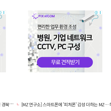
대 총장
[MZ 연구소] 스마트폰에 '피처폰' 감성 더하는 MZ… 히퍼와 줄