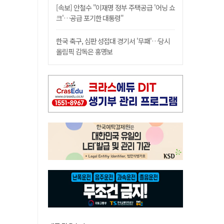
[속보] 안철수 "이재명 정부 주택공급 '어닝 쇼
크'…공급 포기한 대통령"
한국 축구, 심판 성접대 경기서 '무패'…당시
올림픽 감독은 홍명보