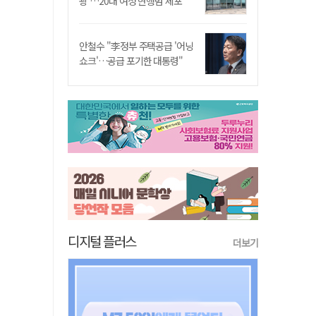
쾅'…20대 여성 현행범 체포"
안철수 "李정부 주택공급 '어닝
쇼크'…공급 포기한 대통령"
디지털 플러스
더보기