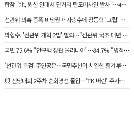
합참 "北, 원산 일대서 단거리 탄도미사일 발사"…42일 만
선관위 의혹 증폭·비당권파 자충수에 장동혁 '그립' 더 강해졌다
박형수, '선관위 개혁 2법' 발의…"선관위 국조 매년 실시"
국민 75.6% "안규백 장관 물러나야"…84.7% "병적기록부 공개해야"
'선관위 특검' 주인공은…국민추천위 치열한 힘겨루기 나설 듯
與 전당대회 2주차 순회경선 돌입…'TK 버린' 주자들 향배는?