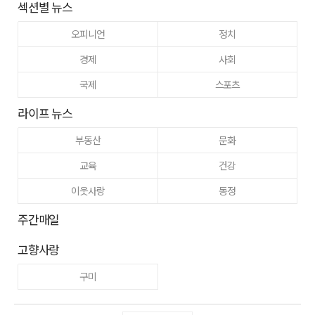
섹션별 뉴스
오피니언
정치
경제
사회
국제
스포츠
라이프 뉴스
부동산
문화
교육
건강
이웃사랑
동정
주간매일
고향사랑
구미