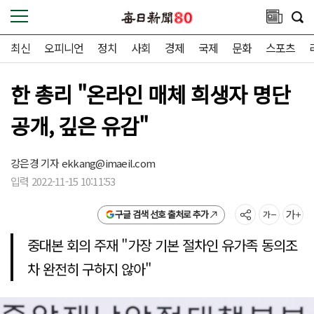
최신
오피니언
정치
사회
경제
국제
문화
스포츠
한 총리 "온라인 매체 희생자 명단
공개, 깊은 유감"
강은경 기자
ekkang@imaeil.com
입력 2022-11-15 10:11:53
구글 검색 선호 출처로 추가
중대본 회의 주재 "가장 기본 절차인 유가족 동의조
차 완전히 구하지 않아"