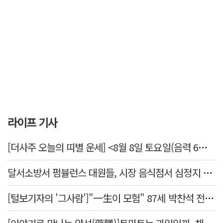
라이프 기사
[더사주 오늘의 띠별 운세] <8월 8일 토요일(음력 6월26일)>
달서소방서 펌뷸런스 대원들, 시장 음식점서 심정지 환자 생명 살려
[털보기자의 '그사람']"一生이 모험" 87세 박찬석 전 경북대 총장