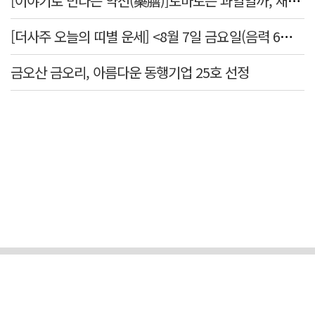
[이야기로 만나는 약선(藥膳)]토마토는 과일일까, 채소일까
[더사주 오늘의 띠별 운세] <8월 7일 금요일(음력 6월25일)>
금오산 금오리, 아름다운 동행기업 25호 선정