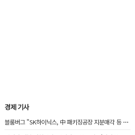
경제 기사
블룸버그 "SK하이닉스, 中 패키징공장 지분매각 등 검토"