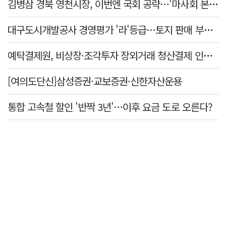
김병삼 경북 영천시장, 이번엔 국회 공략…'마사회 본사 이전·광역교통망 확충' 요청
대구도시개발공사 경영평가 '라'등급…토지 판매 부진에 1년 만에 두 단계 '뚝'
예탁결제원, 비상장·조각투자 장외거래 청산결제 인프라 구축 착수…연내 가동
[여의도단신]삼성증권·교보증권·신한자산운용
통합 고속철 할인 '반짝 3년'…이후 요금 도로 오른다?