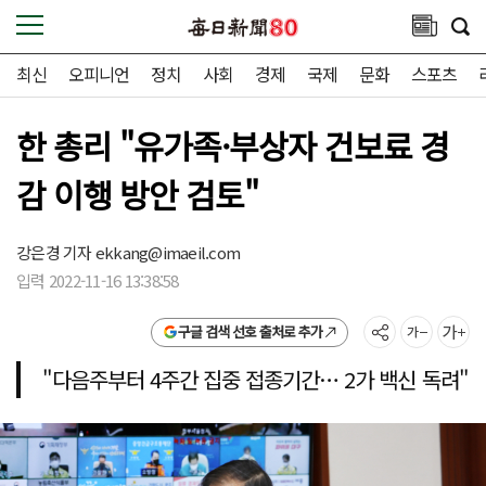
최신
오피니언
정치
사회
경제
국제
문화
스포츠
한 총리 "유가족·부상자 건보료 경
감 이행 방안 검토"
강은경 기자
ekkang@imaeil.com
입력 2022-11-16 13:38:58
구글 검색 선호 출처로 추가
"다음주부터 4주간 집중 접종기간… 2가 백신 독려"