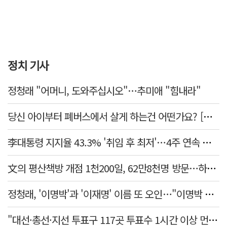
정치 기사
정청래 "어머니, 도와주십시오"…추미애 "힘내라"
당신 아이부터 폐버스에서 살게 하는건 어떤가요? [가스인라이팅]
李대통령 지지율 43.3% '취임 후 최저'…4주 연속 내리막
文의 평산책방 개점 1천200일, 62만8천명 방문…하루 평균 500명↑
정청래, '이명박'과 '이재명' 이름 또 오인…"이명박 대통령 임기안에 반도체 제품 출시"
"대선·총선·지선 투표구 117곳 투표수 1시간 이상 먼저 입력"