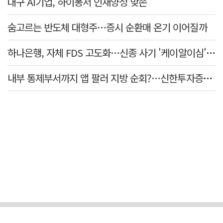
대구 AI기업, 하이퐁서 인재양성 맞손
숨고르는 반도체 대형주…증시 순환매 온기 이어질까
하나은행, 자체 FDS 고도화…신종 사기 '케이알이심' 예방
내부 통제부서까지 앱 팔러 지방 순회?…신한투자증권의 도 넘은 '슈퍼SOL' 쥐어짜기