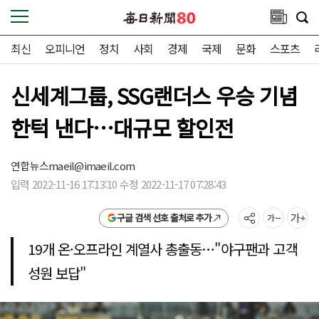
최신
오피니언
정치
사회
경제
국제
문화
스포츠
신세계그룹, SSG랜더스 우승 기념
한턱 낸다…대규모 할인전
연합뉴스
maeil@imaeil.com
입력 2022-11-16 17:13:10 수정 2022-11-17 07:28:43
구글 검색 선호 출처로 추가
19개 온·오프라인 계열사 총출동…"야구팬과 고객
성원 보답"