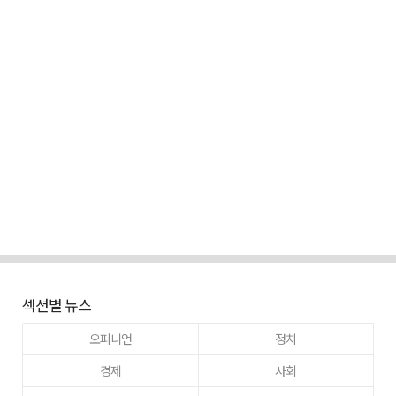
섹션별 뉴스
오피니언
정치
경제
사회