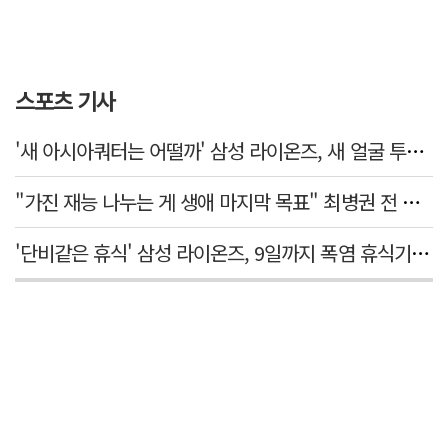
스포츠 기사
'새 아시아쿼터는 어떨까' 삼성 라이온즈, 새 얼굴 투수 미야모리 영입
"가진 재능 나누는 게 생애 마지막 목표" 최병권 전 대구체고 복싱 감독
'단비같은 휴식' 삼성 라이온즈, 9일까지 폭염 휴식기에 재정비