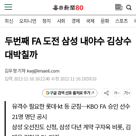
최신
오피니언
정치
사회
경제
국제
문화
스포츠
두번째 FA 도전 삼성 내야수 김상수
대박칠까
김우정 기자
kwj@imaeil.com
입력 2022-11-16 16:22:40 수정 2022-11-16 18:59:10
구글 검색 선호 출처로 추가
유격수 필요한 롯데·kt 등 군침…KBO FA 승인 선수
21명 명단 공시
삼성 오선진도 신청, 삼성 다년 계약 구자욱 비롯, 김