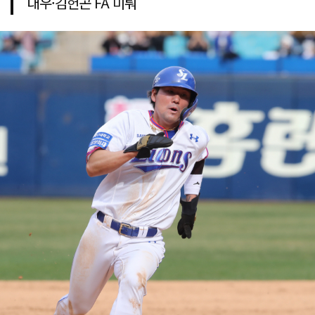
대우·김헌곤 FA 미뤄