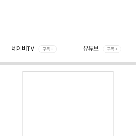
네이버TV
유튜브
구독 +
구독 +