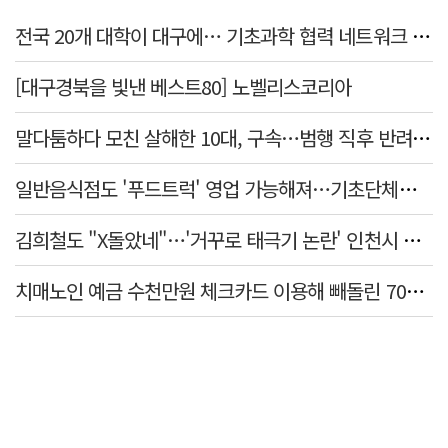
전국 20개 대학이 대구에… 기초과학 협력 네트워크 출범하다
[대구경북을 빛낸 베스트80] 노벨리스코리아
말다툼하다 모친 살해한 10대, 구속…범행 직후 반려견도 죽여
일반음식점도 '푸드트럭' 영업 가능해져…기초단체별 조례 개정 움직임
김희철도 "X돌았네"…'거꾸로 태극기 논란' 인천시 현수막, 이틀 만에 철거
치매노인 예금 수천만원 체크카드 이용해 빼돌린 70대 간병인, 집행유예