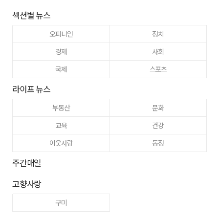
섹션별 뉴스
오피니언
정치
경제
사회
국제
스포츠
라이프 뉴스
부동산
문화
교육
건강
이웃사랑
동정
주간매일
고향사랑
구미