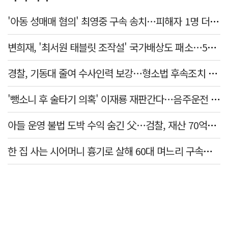
'아동 성매매 혐의' 최영중 구속 송치…피해자 1명 더 있었다
변희재, '최서원 태블릿 조작설' 국가배상도 패소…5천만원 청구 기각
경찰, 기동대 줄여 수사인력 보강…형소법 후속조치 본격화
'뺑소니 후 술타기 의혹' 이재룡 재판간다…음주운전 혐의 제외
아들 운영 불법 도박 수익 숨긴 父…검찰, 재산 70억원 몰수
한 집 사는 시어머니 흉기로 살해 60대 며느리 구속…범행 동기는