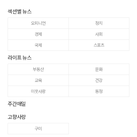
섹션별 뉴스
오피니언
정치
경제
사회
국제
스포츠
라이프 뉴스
부동산
문화
교육
건강
이웃사랑
동정
주간매일
고향사랑
구미