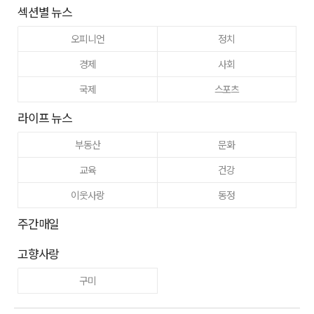
섹션별 뉴스
오피니언
정치
경제
사회
국제
스포츠
라이프 뉴스
부동산
문화
교육
건강
이웃사랑
동정
주간매일
고향사랑
구미