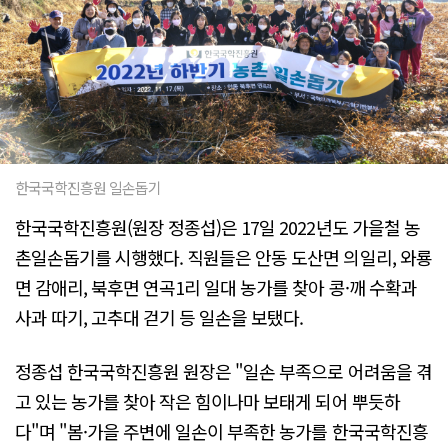
한국국학진흥원 일손돕기
한국국학진흥원(원장 정종섭)은 17일 2022년도 가을철 농
촌일손돕기를 시행했다. 직원들은 안동 도산면 의일리, 와룡
면 감애리, 북후면 연곡1리 일대 농가를 찾아 콩·깨 수확과
사과 따기, 고추대 걷기 등 일손을 보탰다.
정종섭 한국국학진흥원 원장은 "일손 부족으로 어려움을 겪
고 있는 농가를 찾아 작은 힘이나마 보태게 되어 뿌듯하
다"며 "봄·가을 주변에 일손이 부족한 농가를 한국국학진흥