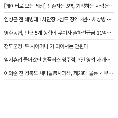
[데이터로 보는 세상] 생존자는 5명, 기억하는 사람은 늘었다
임성근 전 해병대 1사단장 2심도 징역 3년…채상병 순직 책임 유죄
영주농협, 인근 5개 농협에 무이자 출하선급금 11억원 지원…상생 유통망 강화
청도군정 '두 시어머니'가 되어서는 안된다
임시휴업 들어갔던 홈플러스 영주점, 7일 영업 재개…지하 1층만 운영
이의준 전 경북도 새마을봉사과장, 제28대 울릉군 부군수 취임