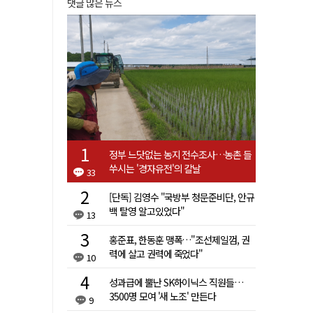
댓글 많은 뉴스
정부 느닷없는 농지 전수조사…농촌 들
쑤시는 '경자유전'의 칼날
33
[단독] 김영수 "국방부 청문준비단, 안규
백 탈영 알고있었다"
13
홍준표, 한동훈 맹폭…"조선제일껌, 권
력에 살고 권력에 죽었다"
10
성과급에 뿔난 SK하이닉스 직원들…
3500명 모여 '새 노조' 만든다
9