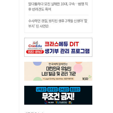
말다툼하다 모친 살해한 10대, 구속…범행 직
후 반려견도 죽여
수사하던 경찰, 방치된 생후 2개월 신생아 '할
부지' 된 사연은