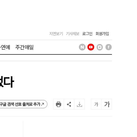
지면보기
기사제보
로그인
회원가입
·연예
주간매일
었다
가
가
구글 검색 선호 출처로 추가