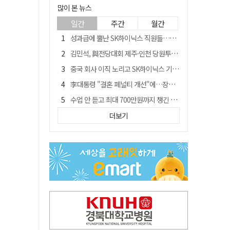
많이 본 뉴스
일간
주간
월간
성과급에 뿔난 SK하이닉스 직원들…3500명 모여 '새 노조' 만든다
김민석, 與전당대회 제주·인천 당원투표서 승리…누적 득표는 '초박빙'
중국 회사 이직 노리고 SK하이닉스 기밀 빼돌려…결국 실형
李대통령 "결혼 페널티 개선"에…장동혁 "그 페널티 만든 게 이 정권"
수업 안 듣고 최대 700만원까지 챙긴 포항 A대학 '유령 선수' 등 19명 무더기 송치
트럼프 만난 손현보 목사…"현재 자유대한민국 여러 면에서 어려움"
더보기
블룸버그 "SK하이닉스, 中 패키징공장 지분매각 등 검토"
경북 칠곡시니어클럽 커피앤솝 사업단…자개소품 만들기 문화체험 운영
"아버지 외출한 사이"…흉기로 40대母 살해한 고교 자퇴생, 구속 기로에
신축 줄고 리모델링 뜨자…건설업계, 로봇·모듈러로 방향 튼다