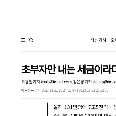
최신기사
오
초부자만 내는 세금이라
최경철 기자
koala@imaeil.com,
강은경 기자
ekkang@imae
매일신문
입력 2022-11-21 16:24:31 수정 2022-11-21 20:32:50
올해 131만명에 7조5천억…
주택분 종부세 122만명 대상