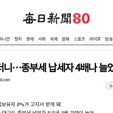
피니언
정치
경제
사회
국제
문화
스포츠
라이프
방송
더니…종부세 납세자 4배나 늘
il.com
집보유자 8%가 고지서 받게 돼
…대구도 종부세 납부자 5년새 3배 가까이 늘어