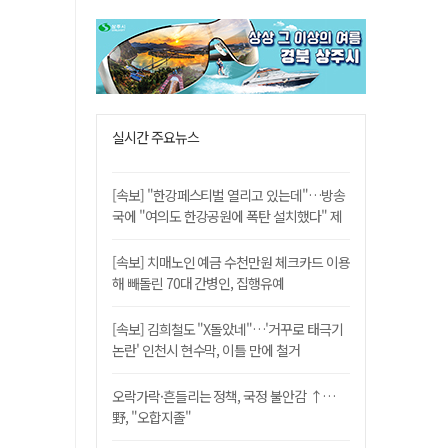
실시간 주요뉴스
[속보] "한강페스티벌 열리고 있는데"…방송
국에 "여의도 한강공원에 폭탄 설치했다" 제
보
[속보] 치매노인 예금 수천만원 체크카드 이용
해 빼돌린 70대 간병인, 집행유예
[속보] 김희철도 "X돌았네"…'거꾸로 태극기
논란' 인천시 현수막, 이틀 만에 철거
오락가락·흔들리는 정책, 국정 불안감 ↑…
野, "오합지졸"