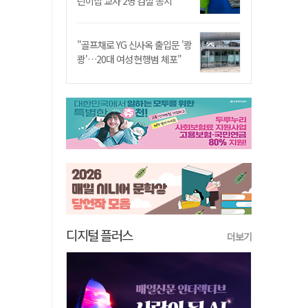
린이집 교사 2명 검찰 송치
"골프채로 YG 신사옥 출입문 '쾅
쾅'…20대 여성 현행범 체포"
디지털 플러스
더보기