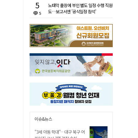
노태악 출장에 부인 별도 일정 수행 직원
도…보고서엔 '공식일정 참석'
5
이슈&뉴스
"3세 아동 학대"…대구 북구 어