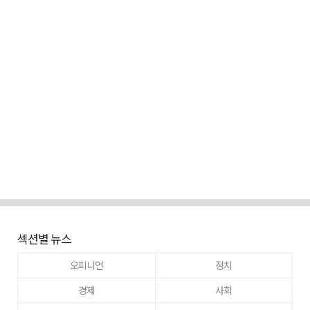
섹션별 뉴스
오피니언
정치
경제
사회