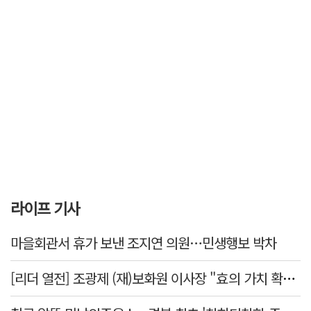
라이프 기사
마을회관서 휴가 보낸 조지연 의원…민생행보 박차
[리더 열전] 조광제 (재)보화원 이사장 "효의 가치 확산 위해 젊은층 참여 이끌어낼 것"