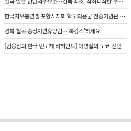
칠곡 알뜰 만남의주유소…경북 최초 '착하디착한 주유소' 선정
한국자유총연맹 포항시지회 학도의용군 전승기념관 방문
경북 칠곡 송정자연휴양림…'북캉스'하세요
[김용삼의 한국 반도체 비하인드] 이병철의 도쿄 선언