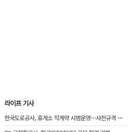
라이프 기사
한국도로공사, 휴게소 직계약 시범운영…사전규격 공개·입찰 착수