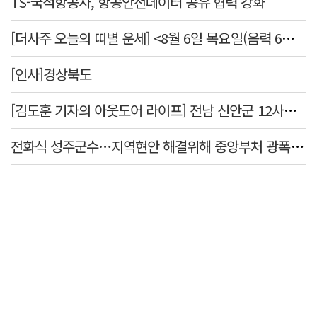
TS-국적항공사, 항공안전데이터 공유 협력 강화
[더사주 오늘의 띠별 운세] <8월 6일 목요일(음력 6월24일)>
[인사]경상북도
[김도훈 기자의 아웃도어 라이프] 전남 신안군 12사도 순례길…나를 찾아 떠나는 힐링 여행
전화식 성주군수…지역현안 해결위해 중앙부처 광폭 행보