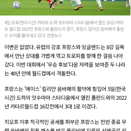
4일 오후(현지시간) 카타르 도하 앗수마마 스타디움에서 열린 2022 카타
르 월드컵 16강전 프랑스와 폴란드의 경기. 프랑스 킬리안 음바페가 폴란
드 수비를 뚫어내고 있다. 연합뉴스
이변은 없었다. 유럽의 강호 프랑스와 잉글랜드는 8강 길목
에서 만난 상대를 가볍게 꺾고 트로피를 향해 한 걸음 나아
갔다. 이번 대회에서 '우승 후보'다운 저력을 보여준 두 나라
는 40년 만에 월드컵에서 격돌한다.
프랑스는 '에이스' 킬리안 음바페의 활약에 힘입어 5일(한국
시간) 도하의 앗수마마 스타디움에서 열린 폴란드와의 2022
년 카타르월드컵 16강전에서 3대 1로 이겼다.
킥오프 이후 적극적인 공세를 퍼부은 프랑스는 전반 종료 무
렵 음바페의 침투 패스를 받은 올리비에 지루의 선제골로 리