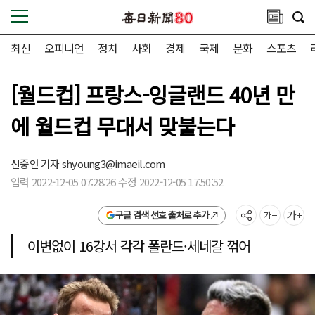
최신
오피니언
정치
사회
경제
국제
문화
스포츠
[월드컵] 프랑스-잉글랜드 40년 만
에 월드컵 무대서 맞붙는다
신중언 기자
shyoung3@imaeil.com
입력 2022-12-05 07:28:26 수정 2022-12-05 17:50:52
구글 검색 선호 출처로 추가
이변없이 16강서 각각 폴란드·세네갈 꺾어