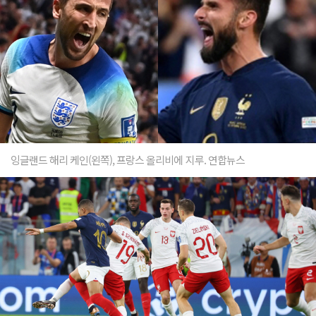
잉글랜드 해리 케인(왼쪽), 프랑스 올리비에 지루. 연합뉴스