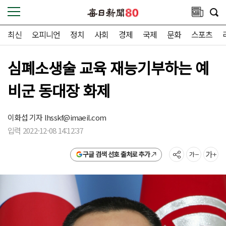
최신
오피니언
정치
사회
경제
국제
문화
스포츠
심폐소생술 교육 재능기부하는 예
비군 동대장 화제
이화섭 기자
lhsskf@imaeil.com
입력 2022-12-08 14:12:37
구글 검색 선호 출처로 추가