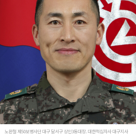
노완철 제50보병사단 대구 달서구 상인3동대장. 대한적십자사 대구지사