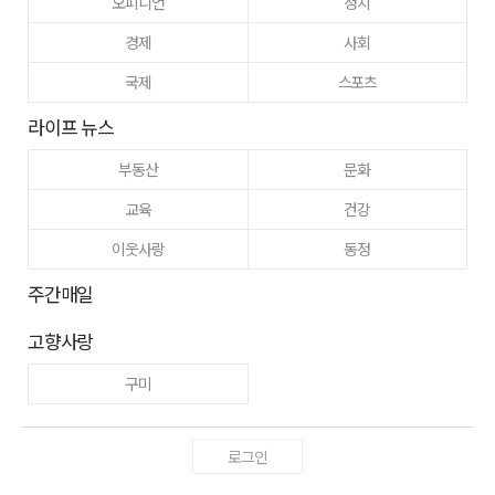
오피니언
정치
경제
사회
국제
스포츠
라이프 뉴스
부동산
문화
교육
건강
이웃사랑
동정
주간매일
고향사랑
구미
로그인