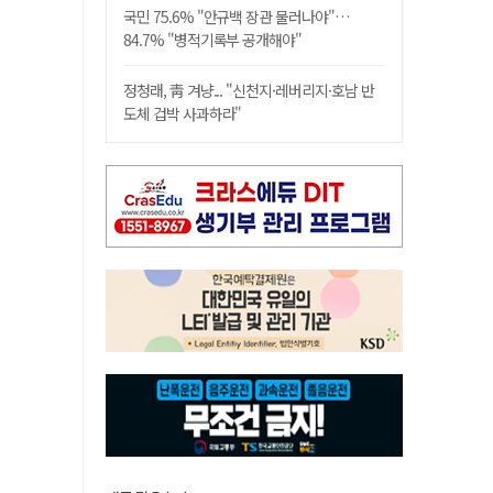
국민 75.6% "안규백 장관 물러나야"…
84.7% "병적기록부 공개해야"
정청래, 靑 겨냥... "신천지·레버리지·호남 반
도체 겁박 사과하라"