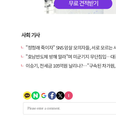
사회 기사
"정청래 죽이자" SNS 암살 모의자들, 서로 모르는 사이였다
"호남반도체 방해 말라"며 미군기지 무단침입…대진연 회원 3명 
이승기, 전세금 105억원 날리나?…"구속된 차가원, 형사 범죄