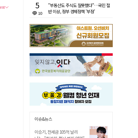
"부동산도 주식도 잘못했다"…국민 절
반 이상, 정부 경제정책 '부정'
10
이슈&뉴스
이승기, 전세금 105억 날리