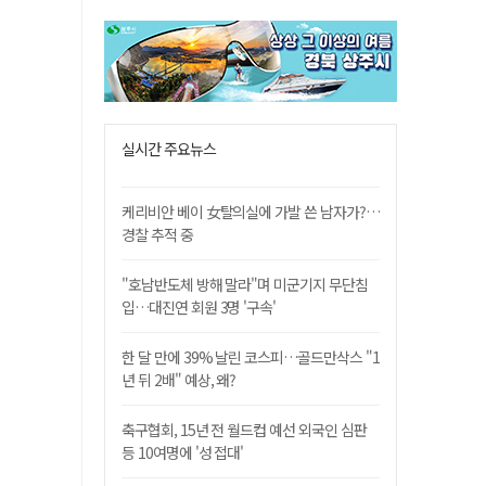
실시간 주요뉴스
케리비안 베이 女탈의실에 가발 쓴 남자가?…
경찰 추적 중
"호남반도체 방해 말라"며 미군기지 무단침
입…대진연 회원 3명 '구속'
한 달 만에 39% 날린 코스피…골드만삭스 "1
년 뒤 2배" 예상, 왜?
축구협회, 15년 전 월드컵 예선 외국인 심판
등 10여명에 '성 접대'