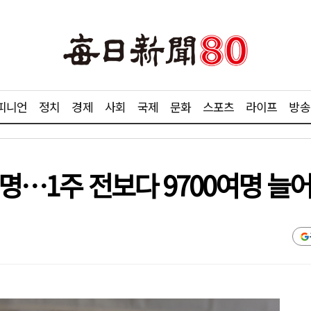
피니언
정치
경제
사회
국제
문화
스포츠
라이프
방송
4명…1주 전보다 9700여명 늘