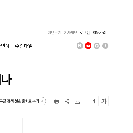
지면보기
기사제보
로그인
회원가입
·연예
주간매일
어나
가
가
구글 검색 선호 출처로 추가