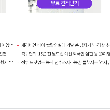
…檢송치
케리비안 베이 女탈의실에 가발 쓴 남자가?…경찰 추
'구속'
축구협회, 15년 전 월드컵 예선 외국인 심판 등 10여명에 '성 
 영역"
정부 느닷없는 농지 전수조사…농촌 들쑤시는 '경자유전'의