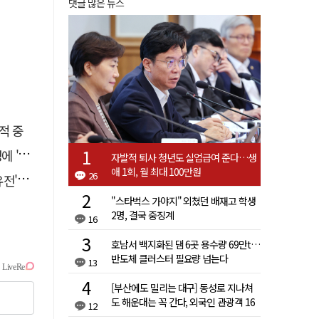
댓글 많은 뉴스
적 중
접대'
자발적 퇴사 청년도 실업급여 준다…생
애 1회, 월 최대 100만원
26
 칼날
"스타벅스 가야지" 외쳤던 배재고 학생
2명, 결국 중징계
16
호남서 백지화된 댐 6곳 용수량 69만t…
반도체 클러스터 필요량 넘는다
13
[부산에도 밀리는 대구] 동성로 지나쳐
도 해운대는 꼭 간다, 외국인 관광객 16
12
배 차이