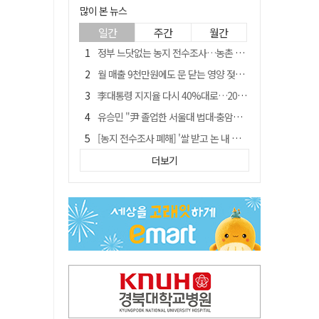
많이 본 뉴스
일간
주간
월간
정부 느닷없는 농지 전수조사…농촌 들쑤시는 '경자유전'의 칼날
월 매출 9천만원에도 문 닫는 영양 젖소농장… "일할 사람이 없어"
李대통령 지지율 다시 40%대로…20대는 18.8%p 급락
유승민 "尹 졸업한 서울대 법대·충암고도 없애야"…李 육사 통합 직격
[농지 전수조사 폐해] '쌀 받고 논 내 준' 도지농 이제 어쩌나?
[농지 전수조사 폐해] 농지값도 흔들리나…"도지 막히면 헐값 매물 나올 수도"
더보기
지역활성화 펀드 9호…포항 AI 데이터센터에 6천억 투입
국민 51.9% "李 대통령 재판 재개 필요하다"
경북 영천시, 9월부터 11월까지 반값 여행 혜택 제공
아쉬운 태클