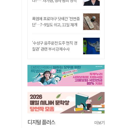
나?…"차가원, 형사 범죄 영역"
폭염에 프로야구 닷새간 '전면중
단'…7~9일도 쉬고, 11일 재개
'수성구 음주운전 도주 현직 경
찰관' 관련 부서 강제수사
디지털 플러스
더보기