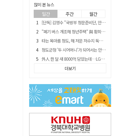
많이 본 뉴스
일간
주간
월간
[단독] 김영수 "국방부 청문준비단, 안규백 탈영 알고있었다"
"폐기 버스 개조해 청년주택" 與 황희…'딸 학비는 年 4200만원'
타는 목마름 청도, 해 저문 저수지 둑에 군수가 서 있었다
청도군정 '두 시어머니'가 되어서는 안된다
外人 한 달 새 8000억 담았는데…LG이노텍 목표주가는 왜 엇갈릴까
임시휴업 들어갔던 홈플러스 영주점, 7일 영업 재개…지하 1층만 운영
더보기
신세계사이먼, 대구 아울렛 토지매매 계약 체결… 사업 본궤도
SK하이닉스, 주당 375원 분기 배당 공시…"3분기 중 주주환원 방안 확정"
이의준 전 경북도 새마을봉사과장, 제28대 울릉군 부군수 취임
"상법개정해도 주주가 '봉'"…하이닉스 솔리다임 상장설에 술렁[개미와글와글]