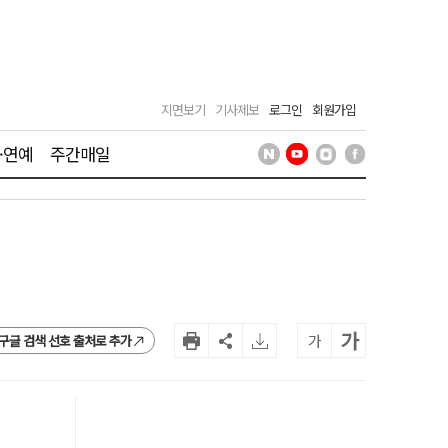
지면보기
기사제보
로그인
회원가입
·연예
주간매일
가
가
구글 검색 선호 출처로 추가