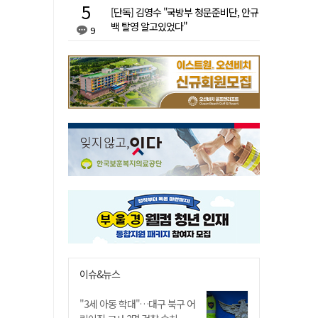
[단독] 김영수 "국방부 청문준비단, 안규
백 탈영 알고있었다"
9
이슈&뉴스
"3세 아동 학대"…대구 북구 어