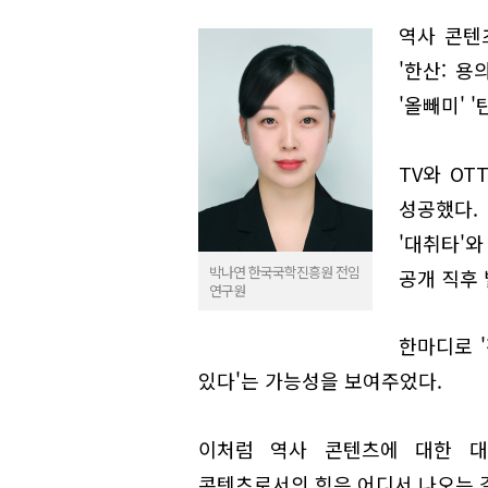
역사 콘텐
'한산: 용
'올빼미' 
TV와 O
성공했다.
'대취타'와
박나연 한국국학진흥원 전임
공개 직후 
연구원
한마디로 
있다'는 가능성을 보여주었다.
이처럼 역사 콘텐츠에 대한 대
콘텐츠로서의 힘은 어디서 나오는 