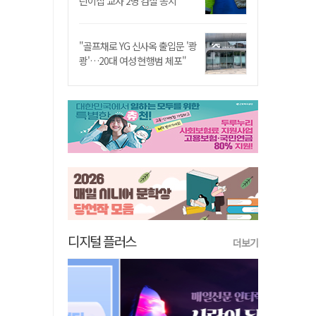
린이집 교사 2명 검찰 송치
"골프채로 YG 신사옥 출입문 '쾅
쾅'…20대 여성 현행범 체포"
디지털 플러스
더보기