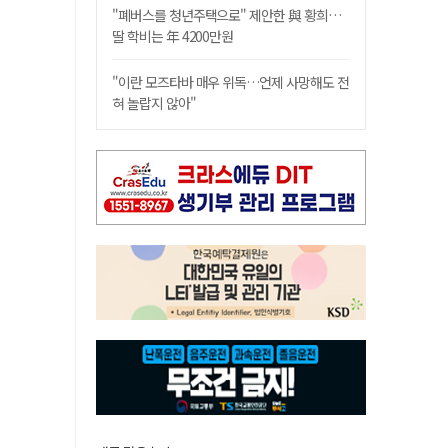
"폐버스를 청년주택으로" 제안한 與 황희…
딸 학비는 年 4200만원
"이란 모즈타바 매우 위독…언제 사망해도 전
혀 놀랍지 않아"