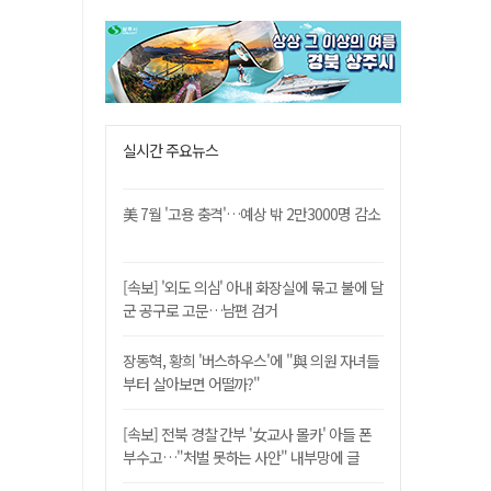
실시간 주요뉴스
美 7월 '고용 충격'…예상 밖 2만3000명 감소
[속보] '외도 의심' 아내 화장실에 묶고 불에 달
군 공구로 고문…남편 검거
장동혁, 황희 '버스하우스'에 "與 의원 자녀들
부터 살아보면 어떨까?"
[속보] 전북 경찰 간부 '女교사 몰카' 아들 폰
부수고…"처벌 못하는 사안" 내부망에 글