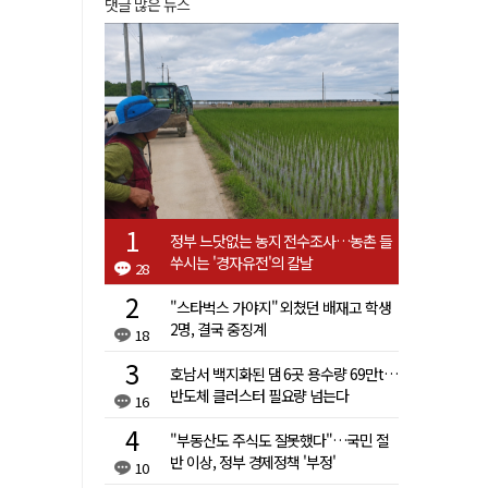
댓글 많은 뉴스
정부 느닷없는 농지 전수조사…농촌 들
쑤시는 '경자유전'의 칼날
28
"스타벅스 가야지" 외쳤던 배재고 학생
2명, 결국 중징계
18
호남서 백지화된 댐 6곳 용수량 69만t…
반도체 클러스터 필요량 넘는다
16
"부동산도 주식도 잘못했다"…국민 절
반 이상, 정부 경제정책 '부정'
10