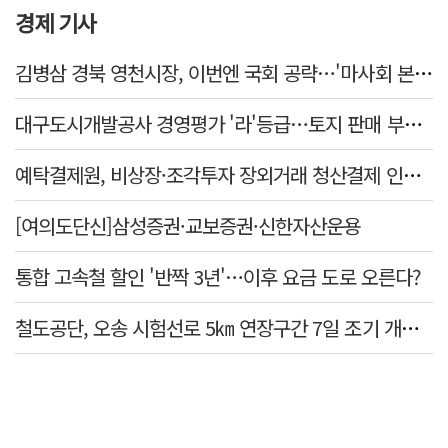
경제 기사
김병삼 경북 영천시장, 이번엔 국회 공략…'마사회 본사 이전·광역교통망 확충' 요청
대구도시개발공사 경영평가 '라'등급…토지 판매 부진에 1년 만에 두 단계 '뚝'
예탁결제원, 비상장·조각투자 장외거래 청산결제 인프라 구축 착수…연내 가동
[여의도단신]삼성증권·교보증권·신한자산운용
통합 고속철 할인 '반짝 3년'…이후 요금 도로 오른다?
철도공단, 오송 시험선로 5㎞ 연장구간 7일 조기 개통…LA 메트로 사업 지원