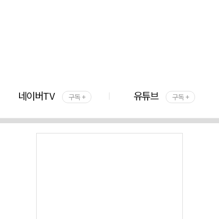
네이버TV
유튜브
구독 +
구독 +