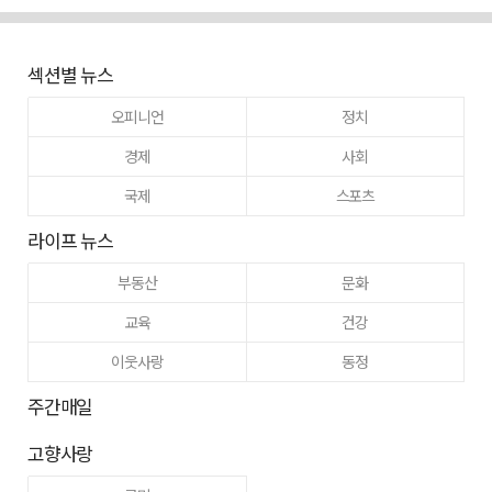
섹션별 뉴스
오피니언
정치
경제
사회
국제
스포츠
라이프 뉴스
부동산
문화
교육
건강
이웃사랑
동정
주간매일
고향사랑