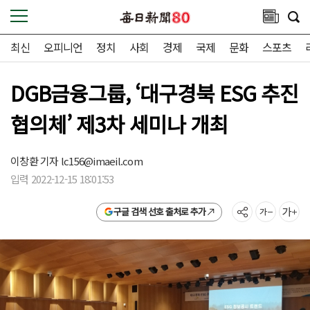
최신
오피니언
정치
사회
경제
국제
문화
스포츠
DGB금융그룹, ‘대구경북 ESG 추진
협의체’ 제3차 세미나 개최
이창환 기자
lc156@imaeil.com
입력 2022-12-15 18:01:53
구글 검색 선호 출처로 추가