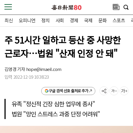
최신
오피니언
정치
사회
경제
국제
문화
스포츠
주 51시간 일하고 등산 중 사망한
근로자…법원 "산재 인정 안 돼"
김영경 기자
hope@imaeil.com
입력 2022-12-19 10:38:23
구글 검색 선호 출처로 추가
유족 "정신적 긴장 심한 업무에 종사"
법원 "망인 스트레스 과중 단정 어려워"