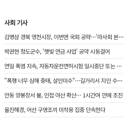
사회 기사
김병삼 경북 영천시장, 이번엔 국회 공략…'마사회 본사 이전·광역교통망 확충' 요청
박권현 청도군수, '햇빛 연금 사업' 공약 시동걸어
연일 폭염 지속, 자동차운전면허시험 일시중단 또는 축소 운영
"폭행 너무 심해 중태, 살인미수"…길거리서 지인 수십회 때린 50대 '긴급체포'
안동 양봉장서 불, 인접 야산 확산… 1시간여 만에 초진
울진해경, 어선 구명조끼 미착용 집중 단속한다