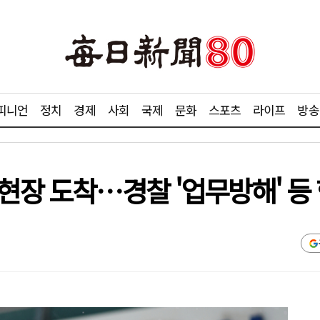
피니언
정치
경제
사회
국제
문화
스포츠
라이프
방송
현장 도착…경찰 '업무방해' 등