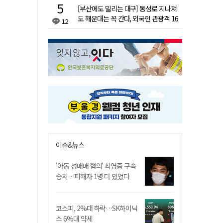
[부산에도 밀리는 대구] 동성로 지나쳐
도 해운대는 꼭 간다, 외국인 관광객 16
12
배 차이
이슈&뉴스
'아동 성매매 혐의' 최영중 구속
송치…피해자 1명 더 있었다
코스피, 2%대 하락…SK하이닉
스 6%대 약세