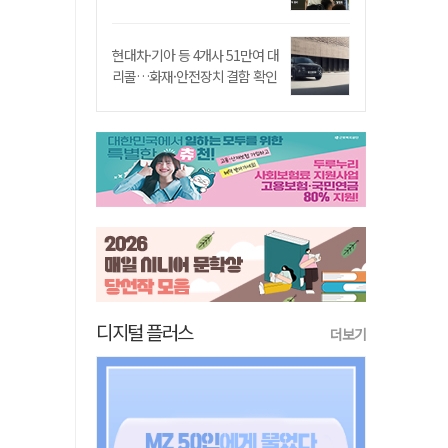
현대차·기아 등 4개사 51만여 대
리콜…화재·안전장치 결함 확인
디지털 플러스
더보기