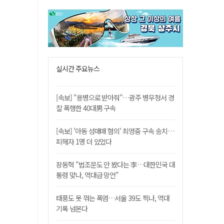
실시간 주요뉴스
[속보] "용병으로 받아줘"…광주 병무청서 경
찰 폭행한 40대男 구속
[속보] '아동 성매매 혐의' 최영중 구속 송치…
피해자 1명 더 있었다
장동혁 "법조문도 안 봤다는 李…대한민국 대
통령 맞나, 역대급 망언"
태풍도 못 꺾는 폭염…서울 39도 찍나, 역대
기록 넘본다