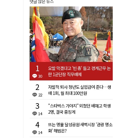
댓글 많은 뉴스
오발 막겠다고 '빈 총' 들고 경계근무 논
란 1군단장 직무배제
30
자발적 퇴사 청년도 실업급여 준다…생
애 1회, 월 최대 100만원
22
"스타벅스 가야지" 외쳤던 배재고 학생
2명, 결국 중징계
14
뜨는 명물 달성공원 새벽시장 '관광 명소
화' 해법은?
14