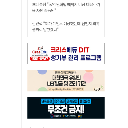
李대통령 "폭염 완화될 때까지 비상 대응…가
용 자원 총동원"
김민석 "제가 계엄도 예상했는데 신천지 의혹
생짜로 말했겠나"