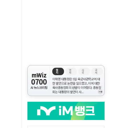
정
경
사
국
치
제
회
제
mWiz
0700
이재명 대통령은 5일 육군사관학교에 대
한 발언으로 논란을 일으켰고, 이에 대한
AI 뉴스브리핑
육사총동창회의 반발이 이어졌다. 총동창
→
회는 대통령의 발언이 사...