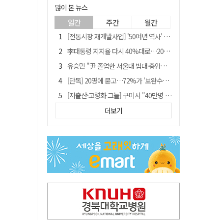
많이 본 뉴스
일간
주간
월간
[전통시장 재개발사업] '50여년 역사' 수성시장 자리에 25층 주상복합 들어선다
李대통령 지지율 다시 40%대로…20대는 18.8%p 급락
유승민 "尹 졸업한 서울대 법대·충암고도 없애야"…李 육사 통합 직격
[단독] 20명에 묻고…72%가 '보완수사권 폐지'?
[저출산·고령화 그늘] 구미시 "40만명 사수" 고령군 "3만명대 회복"
[전통시장 재개발사업] 신천시장 재개발, 준공 후에도 소송전
더보기
李대통령 "육사 출신이 또 쿠데타 할 수도"…육사 총동창회 "정치적 보복"
안동-사가에, "50년 우정 넘어 미래 50년 함께 연다"
[인사]경상북도
"김용민, 흑백논리로 세상 보는 듯" 검찰 내부서 지탄