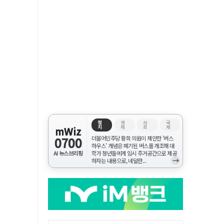
정
경
사
국
치
제
회
제
mWiz
0700
더불어민주당 황희 의원이 제안한 '버스
하우스' 개념은 폐기된 버스를 개조해 대
AI 뉴스브리핑
학가 청년들에게 임시 주거공간으로 제공
→
하자는 내용으로, 네덜란...