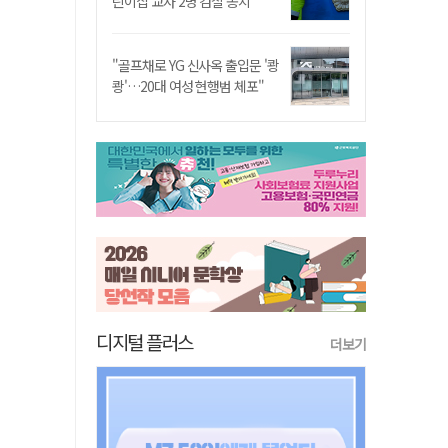
린이집 교사 2명 검찰 송치
"골프채로 YG 신사옥 출입문 '쾅
쾅'…20대 여성 현행범 체포"
디지털 플러스
더보기