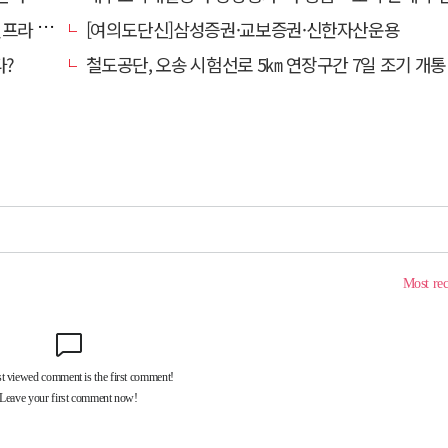
내 가동
[여의도단신]삼성증권·교보증권·신한자산운용
다?
철도공단, 오송 시험선로 5㎞ 연장구간 7일 조기 개통…LA 메트로 사업