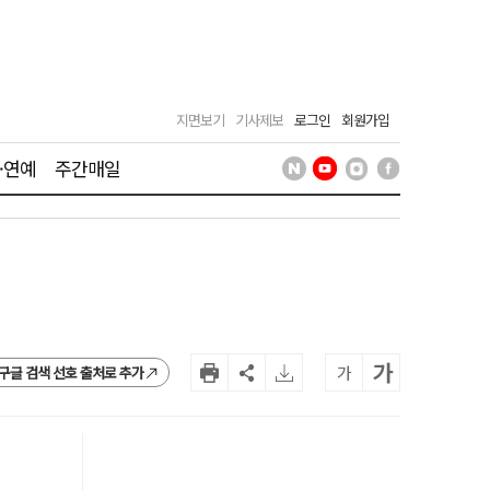
지면보기
기사제보
로그인
회원가입
·연예
주간매일
가
가
구글 검색 선호 출처로 추가