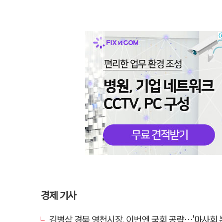
경제 기사
김병삼 경북 영천시장, 이번엔 국회 공략…'마사회 본사 이전·광역교통망 확충