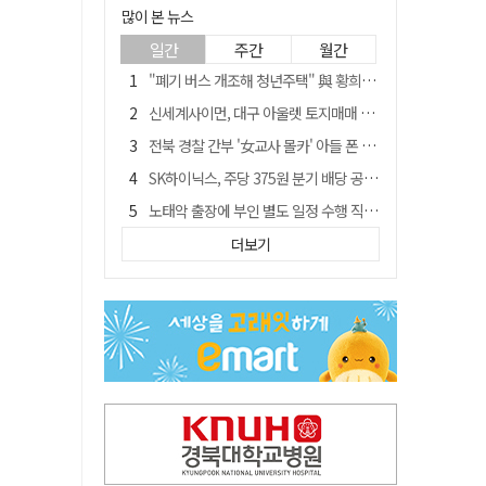
많이 본 뉴스
일간
주간
월간
"폐기 버스 개조해 청년주택" 與 황희…'딸 학비는 年 4200만원'
신세계사이먼, 대구 아울렛 토지매매 계약 체결… 사업 본궤도
전북 경찰 간부 '女교사 몰카' 아들 폰 부수고…"처벌 못하는 사안" 내부망에 글
SK하이닉스, 주당 375원 분기 배당 공시…"3분기 중 주주환원 방안 확정"
노태악 출장에 부인 별도 일정 수행 직원도…보고서엔 '공식일정 참석'
'새 아시아쿼터는 어떨까' 삼성 라이온즈, 새 얼굴 투수 미야모리 영입
더보기
'외도 의심' 아내 화장실에 묶고 불에 달군 공구로 고문…남편 검거
박권현 청도군수, '햇빛 연금 사업' 공약 시동걸어
통합 고속철 할인 '반짝 3년'…이후 요금 도로 오른다?
"골프채로 YG 신사옥 출입문 '쾅쾅'…20대 여성 현행범 체포"[영상]