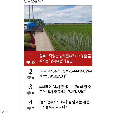
댓글 많은 뉴스
정부 느닷없는 농지 전수조사…농촌 들
쑤시는 '경자유전'의 칼날
30
[단독] 김영수 "국방부 청문준비단, 안규
백 탈영 알고있었다"
9
李대통령 "육사 출신이 또 쿠데타 할 수
도"…육사 총동창회 "정치적 보복"
8
[농지 전수조사 폐해] '쌀 받고 논 내 준'
도지농 이제 어쩌나?
7
'뚝'