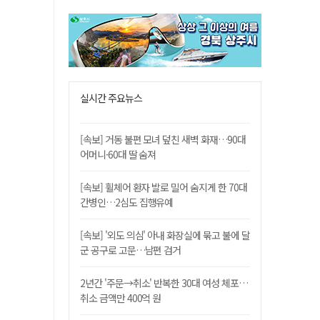
실시간 주요뉴스
[속보] 거동 불편 모녀 덮친 새벽 화재…90대
어머니·60대 딸 숨져
[속보] 휠체어 환자 발로 밀어 숨지게 한 70대
간병인…2심도 집행유예
[속보] '외도 의심' 아내 화장실에 묶고 불에 달
군 공구로 고문…남편 검거
2년간 '주문→취소' 반복한 30대 여성 체포…
취소 금액만 400억 원