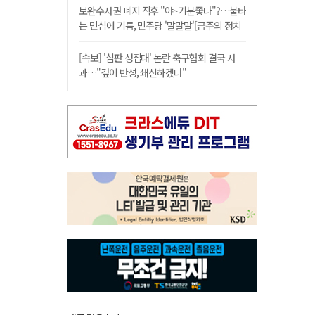
보완수사권 폐지 직후 "야~기분좋다"?…불타
는 민심에 기름, 민주당 '말말말'[금주의 정치
舌전]
[속보] '심판 성접대' 논란 축구협회 결국 사
과…"깊이 반성, 쇄신하겠다"