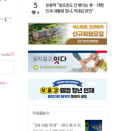
장동혁 "법조문도 안 봤다는 李…대한
민국 대통령 맞나, 역대급 망언"
6
 지원
이슈&뉴스
"3세 아동 학대"…대구 북구 어