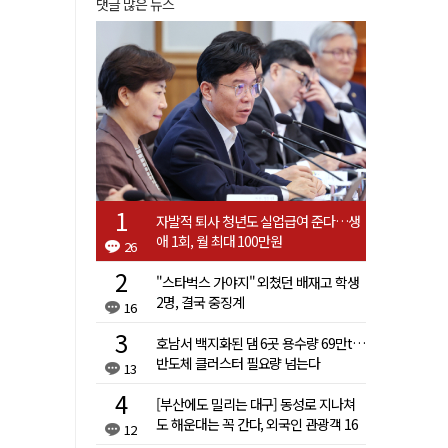
댓글 많은 뉴스
자발적 퇴사 청년도 실업급여 준다…생
애 1회, 월 최대 100만원
26
"스타벅스 가야지" 외쳤던 배재고 학생
2명, 결국 중징계
16
호남서 백지화된 댐 6곳 용수량 69만t…
반도체 클러스터 필요량 넘는다
13
[부산에도 밀리는 대구] 동성로 지나쳐
도 해운대는 꼭 간다, 외국인 관광객 16
12
배 차이