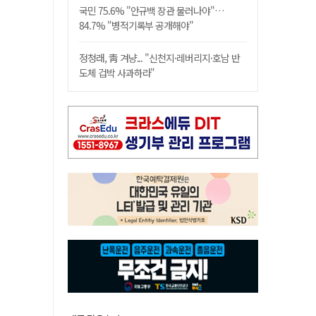
국민 75.6% "안규백 장관 물러나야"…
84.7% "병적기록부 공개해야"
정청래, 靑 겨냥... "신천지·레버리지·호남 반
도체 겁박 사과하라"