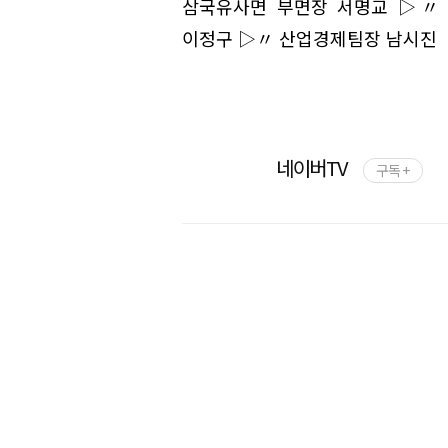
삼국유사면 부면장 서명교 ▷〃
이정구 ▷〃 산업경제팀장 남시진
네이버TV
구독 +