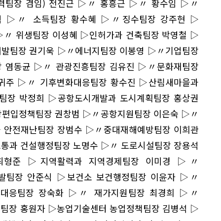
력팀장 겸임) 전진근 ▷〃 홍흥근 ▷〃 황수임 ▷〃
식 ▷〃 소득팀장 황수혜 ▷〃징수팀장 강주현 ▷
▷〃 위생팀장 이성혜 ▷인허가과 건축팀장 박영철 ▷
발팀장 권기욱 ▷〃에너지팀장 이봉영 ▷〃기업팀장
 염동균 ▷〃 관광진흥팀장 김유진 ▷〃문화재팀장
귀주 ▷〃 기후변화대응팀장 황수진 ▷산림새마을과
팀장 박정희 ▷공항도시개발과 도시계획팀장 홍상권
편입정책팀장 권창범 ▷〃공항지원팀장 이은숙 ▷〃
 안전재난팀장 장범수 ▷〃중대재해예방팀장 이희관
통과 건설행정팀장 노명수 ▷〃 도로시설팀장 장용석
형준 ▷지역활력과 지역경제팀장 이미경 ▷〃
발팀장 안준식 ▷보건소 보건행정팀장 이윤자 ▷〃
대응팀장 장숙화 ▷〃 재가지원팀장 최경희 ▷〃
팀장 홍원자 ▷농업기술센터 농업정책팀장 김병석 ▷