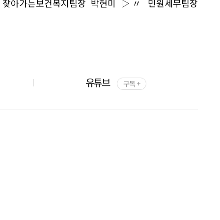
 찾아가는보건복지팀장 박현미 ▷〃 민원세무팀장
유튜브
구독 +