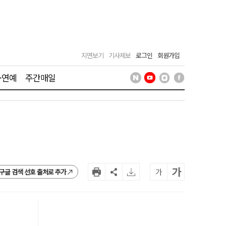
지면보기
기사제보
로그인
회원가입
·연예
주간매일
가
가
구글 검색 선호 출처로 추가