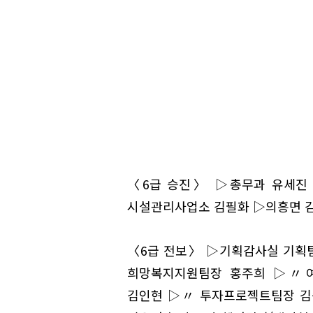
〈6급 승진〉 ▷총무과 유세진
시설관리사업소 김필화 ▷의흥면 
〈6급 전보〉 ▷기획감사실 기획
희망복지지원팀장 홍주희 ▷〃
김인현 ▷〃 투자프로젝트팀장 