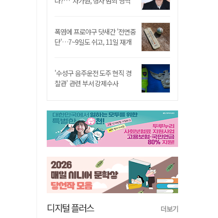
나?…"차가원, 형사 범죄 영역"
폭염에 프로야구 닷새간 '전면중
단'…7~9일도 쉬고, 11일 재개
'수성구 음주운전 도주 현직 경
찰관' 관련 부서 강제수사
디지털 플러스
더보기