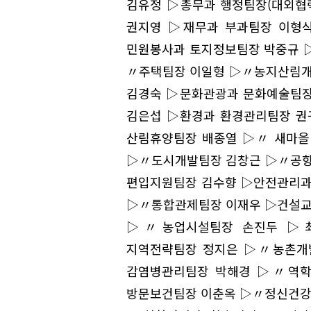
김유정 ▷총무과 행정팀장(대외협
권지영 ▷재무과 부과팀장 이형
민원봉사과 토지정보팀장 박중규 
〃주택팀장 이일형 ▷〃농지산림개
김경숙 ▷문화관광과 문화예술팀장
김은섭 ▷환경과 환경관리팀장 권
산림휴양팀장 배종열 ▷〃 새마을
▷〃도시개발팀장 김창근 ▷〃공항
편입지원팀장 김수향 ▷안전관리과
▷〃통합관제팀장 이재우 ▷건설교
▷〃농업시설팀장 손진두 ▷최
지역전략팀장 정지은 ▷〃농촌개
감염병관리팀장 박해경 ▷〃역학
방문보건팀장 이춘옥 ▷〃정신건강