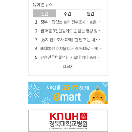
많이 본 뉴스
일간
주간
월간
정부 느닷없는 농지 전수조사…농촌 들쑤시는 '경자유전'의 칼날
월 매출 9천만원에도 문 닫는 영양 젖소농장… "일할 사람이 없어"
[농지 전수조사 폐해] '쌀 받고 논 내 준' 도지농 이제 어쩌나?
李대통령 지지율 다시 40%대로…20대는 18.8%p 급락
유승민 "尹 졸업한 서울대 법대·충암고도 없애야"…李 육사 통합 직격
[농지 전수조사 폐해] 농지값도 흔들리나…"도지 막히면 헐값 매물 나올 수도"
더보기
지역활성화 펀드 9호…포항 AI 데이터센터에 6천억 투입
국민 51.9% "李 대통령 재판 재개 필요하다"
경북 영천시, 9월부터 11월까지 반값 여행 혜택 제공
아쉬운 태클