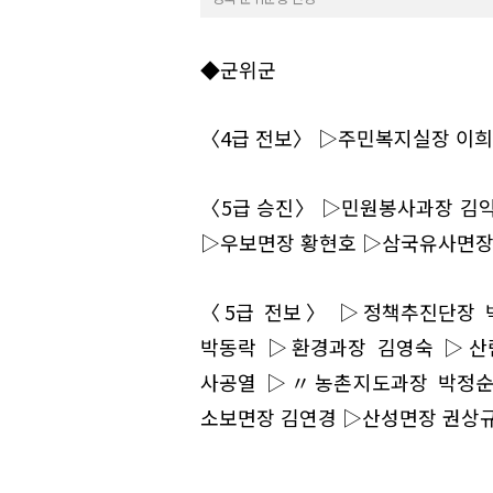
◆군위군
〈4급 전보〉 ▷주민복지실장 이
〈5급 승진〉 ▷민원봉사과장 김
▷우보면장 황현호 ▷삼국유사면장
〈5급 전보〉 ▷정책추진단장 
박동락 ▷환경과장 김영숙 ▷산
사공열 ▷〃농촌지도과장 박정순
소보면장 김연경 ▷산성면장 권상