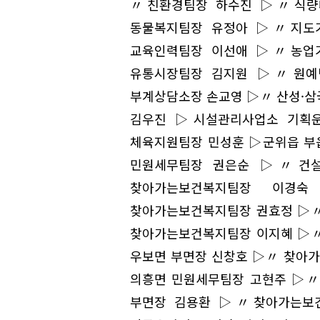
〃친환경팀장 하수진 ▷〃식량
동물복지팀장 유정아 ▷〃지도
교육인력팀장 이선애 ▷〃농업
유통시장팀장 김지원 ▷〃원예
부계상담소장 손교영 ▷〃 산성·
김우진 ▷시설관리사업소 기획
체육지원팀장 민성훈 ▷군위읍 부
민원세무팀장 권은순 ▷〃건설
찾아가는보건복지팀장 이
찾아가는보건복지팀장 권효정 ▷〃
찾아가는보건복지팀장 이지혜 ▷〃
우보면 부면장 신창호 ▷〃 찾아
의흥면 민원세무팀장 고현주 ▷〃
부면장 김용환 ▷〃찾아가는보