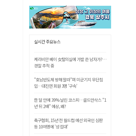
실시간 주요뉴스
케리비안 베이 女탈의실에 가발 쓴 남자가?…
경찰 추적 중
"호남반도체 방해 말라"며 미군기지 무단침
입…대진연 회원 3명 '구속'
한 달 만에 39% 날린 코스피…골드만삭스 "1
년 뒤 2배" 예상, 왜?
축구협회, 15년 전 월드컵 예선 외국인 심판
등 10여명에 '성 접대'