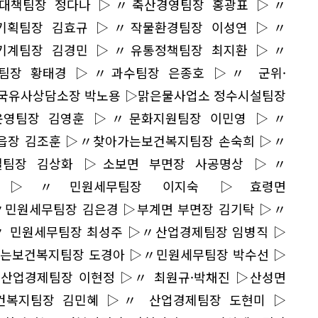
대책팀장 정다나 ▷〃축산경영팀장 홍광표 ▷〃
기획팀장 김효규 ▷〃작물환경팀장 이성연 ▷〃
기계팀장 김경민 ▷〃유통정책팀장 최지환 ▷〃
팀장 황태경 ▷〃과수팀장 은종호 ▷〃 군위·
삼국유사상담소장 박노용 ▷맑은물사업소 정수시설팀장
운영팀장 김영훈 ▷〃문화지원팀장 이민영 ▷〃
읍장 김조훈 ▷〃찾아가는보건복지팀장 손숙희 ▷〃
팀장 김상화 ▷소보면 부면장 사공명상 ▷〃
경숙 ▷〃민원세무팀장 이지숙 ▷효령면
민원세무팀장 김은경 ▷부계면 부면장 김기탁 ▷〃
 민원세무팀장 최성주 ▷〃산업경제팀장 임병직 ▷
가는보건복지팀장 도경아 ▷〃민원세무팀장 박수선 ▷
산업경제팀장 이현정 ▷〃 최원규·박채진 ▷산성면
건복지팀장 김민혜 ▷〃 산업경제팀장 도현미 ▷