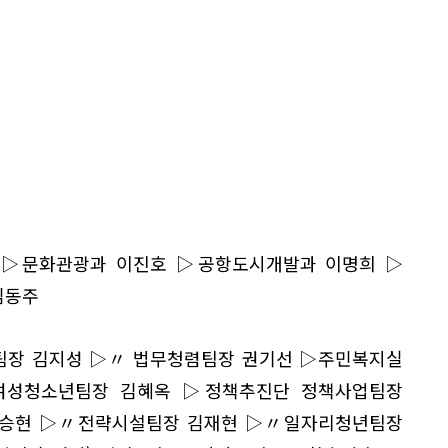
 ▷문화관광과 이진호 ▷공항도시개발과 이명희 ▷
김동주
팀장 김지성 ▷〃 법무청렴팀장 권기선 ▷주민복지실
여성청소년팀장 김혜옥 ▷정책추진단 정책사업팀장
김승현 ▷〃전략시설팀장 김재현 ▷〃일자리청년팀장