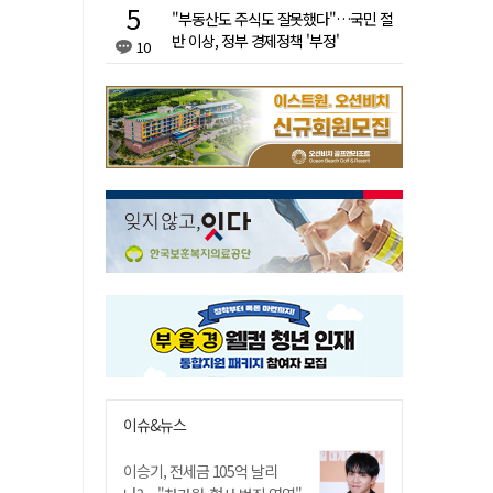
"부동산도 주식도 잘못했다"…국민 절
반 이상, 정부 경제정책 '부정'
10
이슈&뉴스
이승기, 전세금 105억 날리