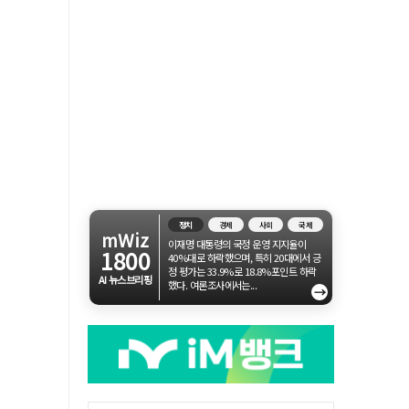
정치
경제
사회
국제
mWiz
이재명 대통령의 국정 운영 지지율이
1800
40%대로 하락했으며, 특히 20대에서 긍
정 평가는 33.9%로 18.8%포인트 하락
AI 뉴스브리핑
했다. 여론조사에서는...
→