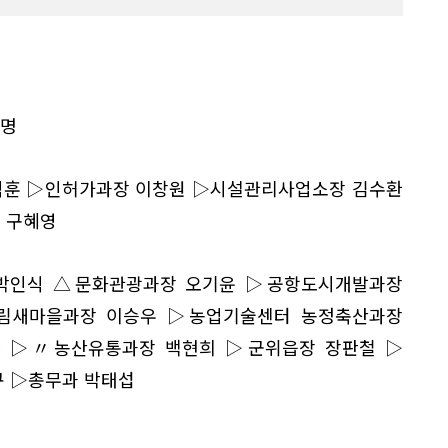
희명
익훈 ▷인허가과장 이창원 ▷시설관리사업소장 김수환
 구혜영
박인식 △문화관광과장 오기윤 ▷공항도시개발과장
림새마을과장 이승우 ▷농업기술센터 농정축산과장
 ▷〃농산유통과장 백현희 ▷군위읍장 장판철 ▷
규 ▷총무과 박태섭