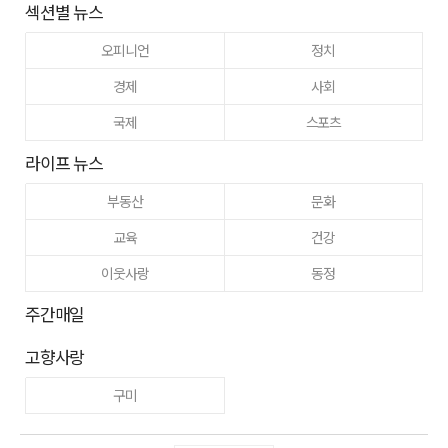
섹션별 뉴스
오피니언
정치
경제
사회
국제
스포츠
라이프 뉴스
부동산
문화
교육
건강
이웃사랑
동정
주간매일
고향사랑
구미