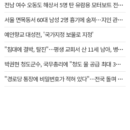
전남 여수 오동도 해상서 5명 탄 유람용 모터보트 전복…2명 숨져
서울 면목동서 60대 남성 2명 흉기에 숨져…지인 관계로 추정
예안향교 대성전, '국가지정 보물로 지정'
"침대에 결박, 탈진"…평생 교회서 산 11세 남아, 병원 이송 끝 숨져
박권현 청도군수, 국무총리에 "청도 물 공급 최대 3만t 늘려달라"
"경로당 통장에 비밀번호가 적혀 있다"…전국 돌며 경로당 13곳 턴 30대 구속