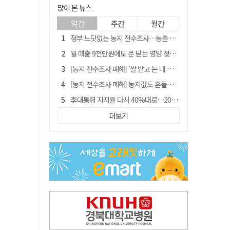
많이 본 뉴스
일간
주간
월간
정부 느닷없는 농지 전수조사…농촌 들쑤시는 '경자유전'의 칼날
월 매출 9천만원에도 문 닫는 영양 젖소농장… "일할 사람이 없어"
[농지 전수조사 폐해] '쌀 받고 논 내 준' 도지농 이제 어쩌나?
[농지 전수조사 폐해] 농지값도 흔들리나…"도지 막히면 헐값 매물 나올 수도"
李대통령 지지율 다시 40%대로…20대는 18.8%p 급락
유승민 "尹 졸업한 서울대 법대·충암고도 없애야"…李 육사 통합 직격
더보기
경북 영천시, 9월부터 11월까지 반값 여행 혜택 제공
지역활성화 펀드 9호…포항 AI 데이터센터에 6천억 투입
국민 51.9% "李 대통령 재판 재개 필요하다"
'솔리다임 IPO 추진설' SK하이닉스, 주가 9% 급락