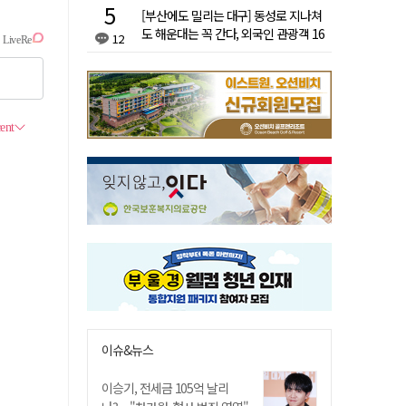
[부산에도 밀리는 대구] 동성로 지나쳐
도 해운대는 꼭 간다, 외국인 관광객 16
12
배 차이
이슈&뉴스
이승기, 전세금 105억 날리