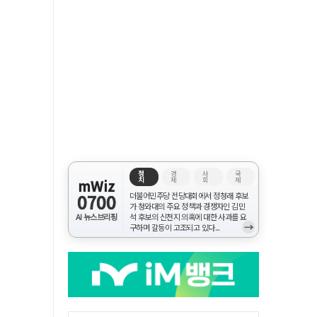
정
경
사
국
치
제
회
제
mWiz
0700
더불어민주당 전당대회에서 정청래 후보
가 청와대의 주요 정책과 경쟁자인 김민
AI 뉴스브리핑
석 후보의 신천지 의혹에 대한 사과를 요
→
구하며 갈등이 고조되고 있다...