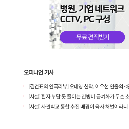
오피니언 기사
[김건표의 연극리뷰] 오태영 신작, 이우천 연출의 <양은 양순하다>"국민을 온순한 양으로 길들이는 전체주의적 정치의 
[사설] 환자 부담 못 줄이는 간병비 급여화가 무슨
[사설] 사관학교 통합 추진 배경이 육사 처벌이라니