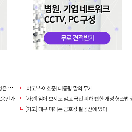
알레고리"
[야고부-이호준] 대통령 말의 무게
 소용인가
[사설] 읽어 보지도 않고 국민 피해 뻔한 개정 형소법 공포한 
[기고] 대구 미래는 금호강·팔공산에 있다