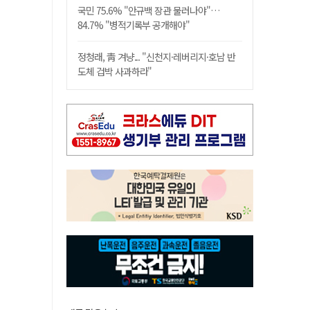
국민 75.6% "안규백 장관 물러나야"…
84.7% "병적기록부 공개해야"
정청래, 靑 겨냥... "신천지·레버리지·호남 반
도체 겁박 사과하라"