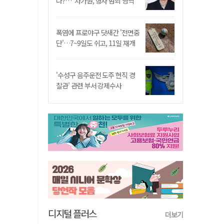
나?…"차가원, 형사 범죄 영역"
폭염에 프로야구 닷새간 '전면중
단'…7~9일도 쉬고, 11일 재개
'수성구 음주운전 도주 현직 경
찰관' 관련 부서 강제수사
디지털 플러스
더보기