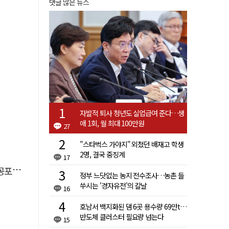
댓글 많은 뉴스
자발적 퇴사 청년도 실업급여 준다…생
애 1회, 월 최대 100만원
27
"스타벅스 가야지" 외쳤던 배재고 학생
2명, 결국 중징계
17
대통령
정부 느닷없는 농지 전수조사…농촌 들
쑤시는 '경자유전'의 칼날
16
호남서 백지화된 댐 6곳 용수량 69만t…
반도체 클러스터 필요량 넘는다
15