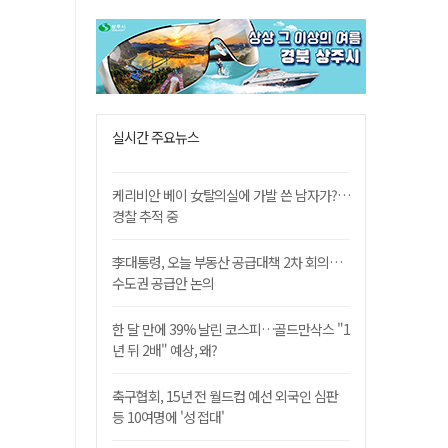
실시간 주요뉴스
케리비안 베이 女탈의실에 가발 쓴 남자가?…
경찰 추적 중
李대통령, 오늘 부동산 공급대책 2차 회의…
수도권 공급안 논의
한 달 만에 39% 날린 코스피…골드만삭스 "1
년 뒤 2배" 예상, 왜?
축구협회, 15년 전 월드컵 예선 외국인 심판
등 10여명에 '성 접대'