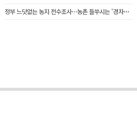
정부 느닷없는 농지 전수조사…농촌 들쑤시는 '경자유전'의 칼날