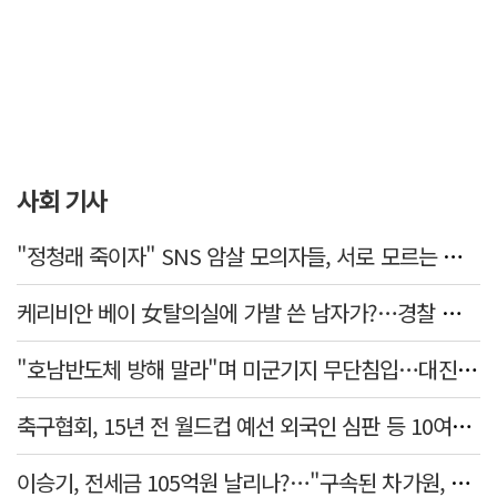
사회 기사
"정청래 죽이자" SNS 암살 모의자들, 서로 모르는 사이였다…檢송치
케리비안 베이 女탈의실에 가발 쓴 남자가?…경찰 추적 중
"호남반도체 방해 말라"며 미군기지 무단침입…대진연 회원 3명 '구속'
축구협회, 15년 전 월드컵 예선 외국인 심판 등 10여명에 '성 접대'
이승기, 전세금 105억원 날리나?…"구속된 차가원, 형사 범죄 영역"