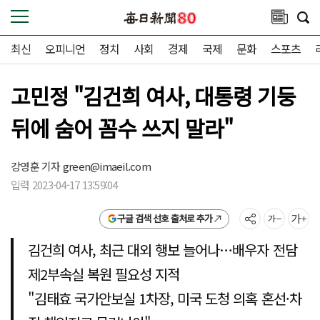
최신
오피니언
정치
사회
경제
국제
문화
스포츠
고민정 "김건희 여사, 대통령 기둥
뒤에 숨어 꼼수 쓰지 말라"
강영훈 기자
green@imaeil.com
입력 2023-04-17 13:59:04
구글 검색 선호 출처로 추가
김건희 여사, 최근 대외 행보 늘어나…배우자 전담
제2부속실 복원 필요성 지적
"김태효 국가안보실 1차장, 미국 도청 의혹 혼선·차