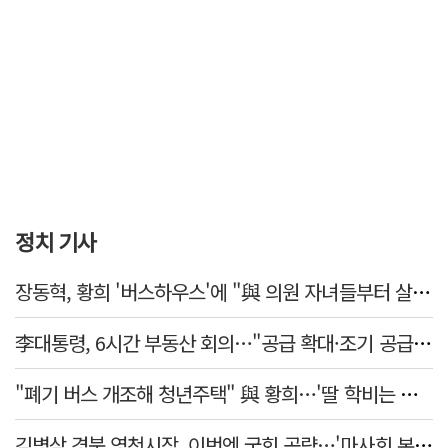
정치 기사
장동혁, 황희 '버스하우스'에 "與 의원 자녀들부터 살아보면 어떨까?"
李대통령, 6시간 부동산 회의…"공급 확대·조기 공급 과감히 실천"
"폐기 버스 개조해 청년주택" 與 황희…'딸 학비는 年 4200만원'
김병삼 경북 영천시장, 이번엔 국회 공략…'마사회 본사 이전·광역교통망 확충' 요청