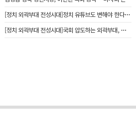
[정치 외곽부대 전성시대]정치 유튜브도 변해야 한다 "화합과 존중"
[정치 외곽부대 전성시대]국회 압도하는 외곽부대, 목소리 왜 커지나?