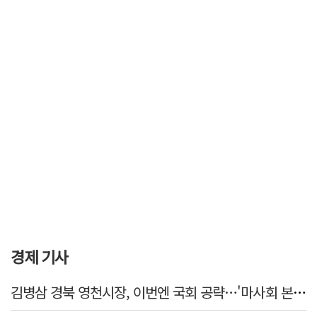
경제 기사
김병삼 경북 영천시장, 이번엔 국회 공략…'마사회 본사 이전·광역교통망 확충' 요청