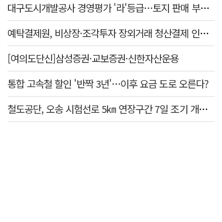
대구도시개발공사 경영평가 '라'등급…토지 판매 부진에 1년 만에 두 단계 '뚝'
예탁결제원, 비상장·조각투자 장외거래 청산결제 인프라 구축 착수…연내 가동
[여의도단신]삼성증권·교보증권·신한자산운용
통합 고속철 할인 '반짝 3년'…이후 요금 도로 오른다?
철도공단, 오송 시험선로 5㎞ 연장구간 7일 조기 개통…LA 메트로 사업 지원