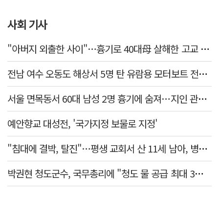
사회 기사
"아버지 외출한 사이"…흉기로 40대母 살해한 고교 자퇴생, 구속 기로에
전남 여수 오동도 해상서 5명 탄 유람용 모터보트 전복…2명 숨져
서울 면목동서 60대 남성 2명 흉기에 숨져…지인 관계로 추정
예안향교 대성전, '국가지정 보물로 지정'
"침대에 결박, 탈진"…평생 교회서 산 11세 남아, 병원 이송 끝 숨져
박권현 청도군수, 국무총리에 "청도 물 공급 최대 3만t 늘려달라"