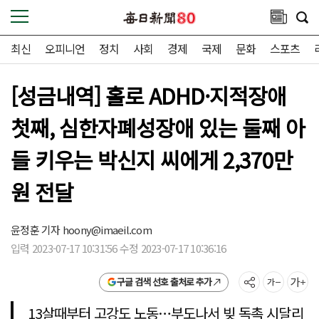
최신
오피니언
정치
사회
경제
국제
문화
스포츠
[성금내역] 홀로 ADHD·지적장애
첫째, 심한자폐성장애 있는 둘째 아
들 키우는 박신지 씨에게 2,370만
원 전달
윤정훈 기자
hoony@imaeil.com
입력 2023-07-17 10:31:56 수정 2023-07-17 10:36:16
구글 검색 선호 출처로 추가
13살때부터 고강도 노동…부도나서 빚 독촉 시달리