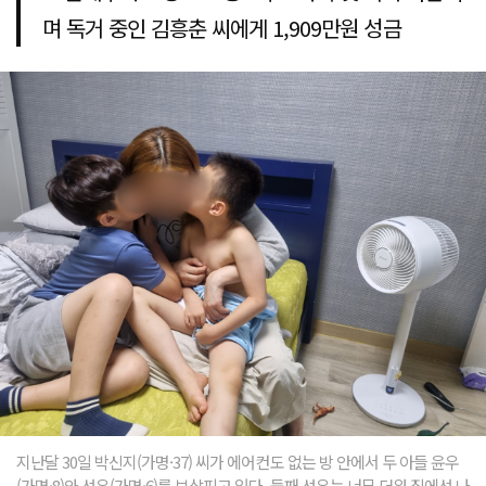
며 독거 중인 김흥춘 씨에게 1,909만원 성금
지난달 30일 박신지(가명·37) 씨가 에어컨도 없는 방 안에서 두 아들 윤우
(가명·8)와 선우(가명·6)를 보살피고 있다. 둘째 선우는 너무 더워 집에선 나