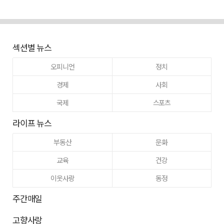
섹션별 뉴스
오피니언
정치
경제
사회
국제
스포츠
라이프 뉴스
부동산
문화
교육
건강
이웃사랑
동정
주간매일
고향사랑