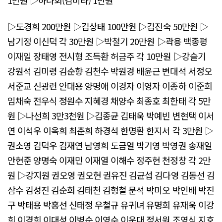
▷도경희 200만원 ▷김상태 100만원 ▷김진숙 50만원 ▷
남기정 이신덕 각 30만원 ▷박철기 20만원 ▷곽용 백종평
이재일 장태영 전시형 조득환 허금주 각 10만원 ▷강슬기
강원석 김미령 김순향 김천수 박원경 배윤근 변대석 서정오
서준교 신광련 안대용 양명애 이경자 이영자 이종하 이준희
임채숙 전우식 정원수 지혜경 채양수 최종호 최한태 각 5만
원 ▷나선희 3만3천원 ▷김종균 김태욱 박예빈 변현택 이서
연 이석우 이옥희 최춘희 하경석 한명환 한지서 각 3만원 ▷
권소영 김덕우 김재연 남영희 도금열 박기영 박영권 송재일
안현준 양명숙 이재민 이재열 이해수 정주현 천정창 각 2만
원 ▷강지원 권오영 권오현 권유진 김균섭 김다영 김동선 김
삼수 김성진 김순희 김태천 김형철 문석 박미오 박인배 박진
구 박태용 박홍선 신태정 우철규 유귀녀 유명희 유재욱 이강
희 이경희 이대성 이병순 이영수 이운대 정서원 조영식 지호