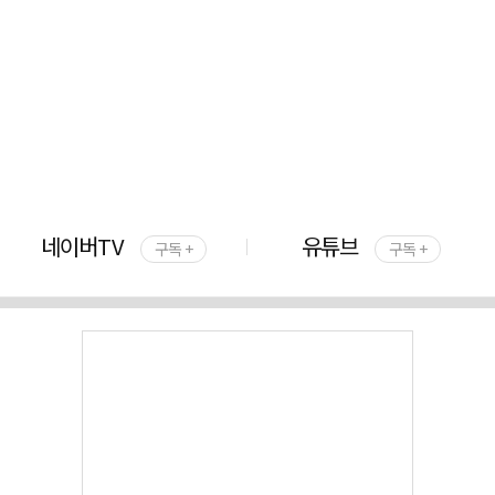
네이버TV
유튜브
구독 +
구독 +