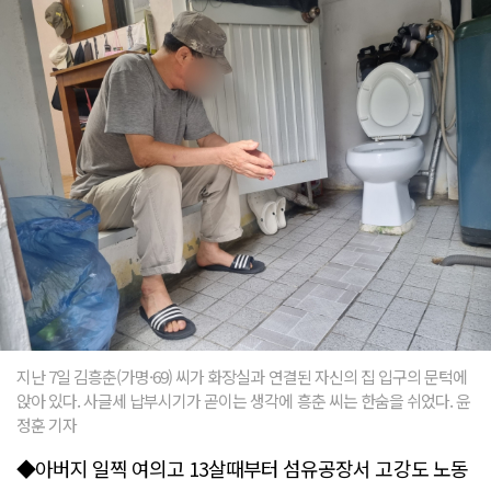
지난 7일 김흥춘(가명·69) 씨가 화장실과 연결된 자신의 집 입구의 문턱에
앉아 있다. 사글세 납부시기가 곧이는 생각에 흥춘 씨는 한숨을 쉬었다. 윤
정훈 기자
◆아버지 일찍 여의고 13살때부터 섬유공장서 고강도 노동