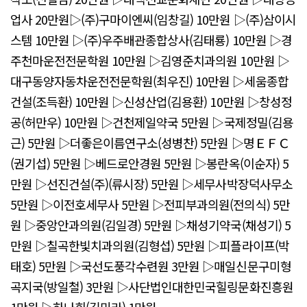
업사 20만원▷(주)구마이엔씨(임창길) 10만원 ▷(주)삼이시
스템 10만원 ▷(주)우주배관종합상사(김태룡) 10만원 ▷경
주천마운전전문학원 10만원 ▷김영준치과의원 10만원 ▷
대구동양자동차운전전문학원(최우진) 10만원 ▷세움종합
건설(조득환) 10만원 ▷신성산업(김용환) 10만원 ▷창성정
공(허만우) 10만원 ▷건천제일약국 5만원 ▷국제정밀(김용
근) 5만원 ▷더좋은이름연구소(성병찬) 5만원 ▷명ＥＦＣ
(권기섭) 5만원 ▷베드로안경원 5만원 ▷봉란옥(이순자) 5
만원 ▷선진건설(주)(류시장) 5만원 ▷세무사박장덕사무소
5만원 ▷이전호세무사 5만원 ▷전피부과의원(전의식) 5만
원 ▷중앙안과의원(김일경) 5만원 ▷채성기약국(채성기) 5
만원 ▷칠곡한빛치과의원(김형섭) 5만원 ▷피플라이프(박
태호) 5만원 ▷국선도풍각수련원 3만원 ▷매일신문구미형
곡지국(방일철) 3만원 ▷사단법인대한민국힐링문화진흥원
1만원 ▷하나회(김미라) 1만원