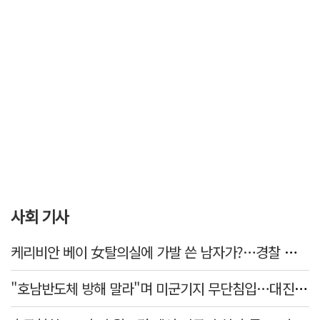
사회 기사
케리비안 베이 女탈의실에 가발 쓴 남자가?…경찰 추적 중
"호남반도체 방해 말라"며 미군기지 무단침입…대진연 회원 3명 '구속'