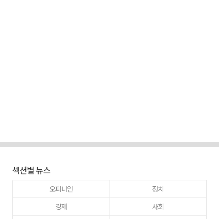
섹션별 뉴스
오피니언
정치
경제
사회