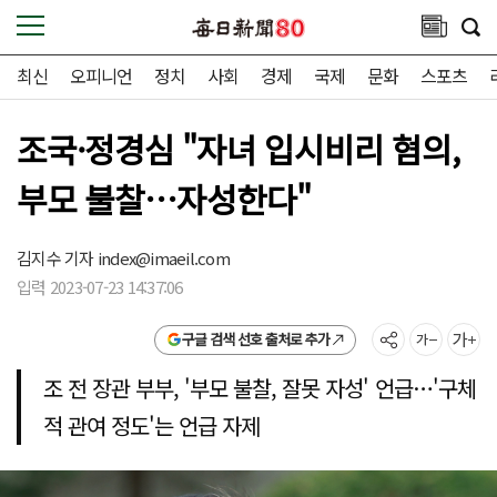
최신
오피니언
정치
사회
경제
국제
문화
스포츠
조국·정경심 "자녀 입시비리 혐의,
부모 불찰…자성한다"
김지수 기자
index@imaeil.com
입력 2023-07-23 14:37:06
구글 검색 선호 출처로 추가
조 전 장관 부부, '부모 불찰, 잘못 자성' 언급…'구체
적 관여 정도'는 언급 자제