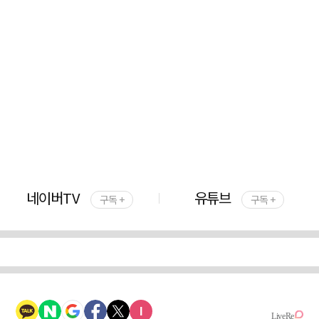
네이버TV
유튜브
구독 +
구독 +