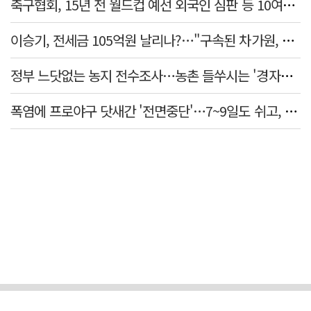
축구협회, 15년 전 월드컵 예선 외국인 심판 등 10여명에 '성 접대'
이승기, 전세금 105억원 날리나?…"구속된 차가원, 형사 범죄 영역"
정부 느닷없는 농지 전수조사…농촌 들쑤시는 '경자유전'의 칼날
폭염에 프로야구 닷새간 '전면중단'…7~9일도 쉬고, 11일 재개