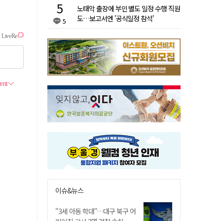
노태악 출장에 부인 별도 일정 수행 직원
도…보고서엔 '공식일정 참석'
5
이슈&뉴스
"3세 아동 학대"…대구 북구 어