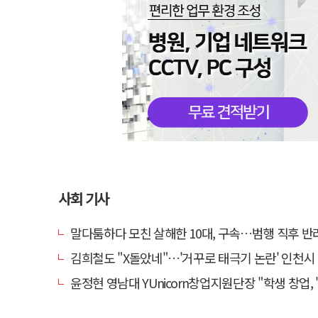
사회 기사
말다툼하다 모친 살해한 10대, 구속…범행 직후 반려견
김희철도 "X돌았네"…'거꾸로 태극기 논란' 인천시 현수막, 이틀 만
윤정현 영남대 YUnicorn창업지원단장 "학생 창업, '팀 빌딩'이 제