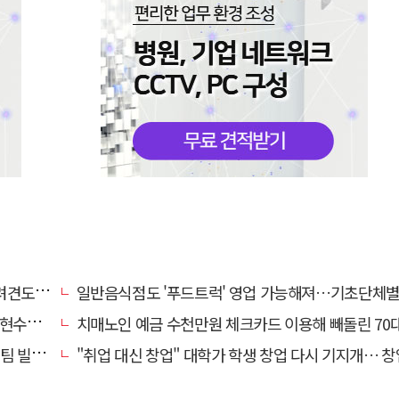
도 죽여
일반음식점도 '푸드트럭' 영업 가능해져…기초단체별 조례 개정 움
에 철거
치매노인 예금 수천만원 체크카드 이용해 빼돌린 70대 간병인, 집
일 중요"
"취업 대신 창업" 대학가 학생 창업 다시 기지개… 창업자·기업·매출 동반 