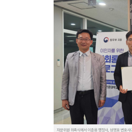
자문위원 위촉식에서 이춘용 행정사, 성명호 변호사(