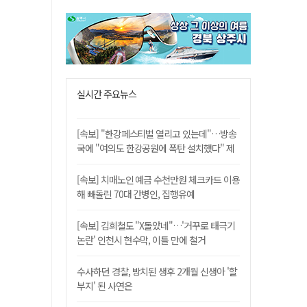
실시간 주요뉴스
[속보] "한강페스티벌 열리고 있는데"…방송
국에 "여의도 한강공원에 폭탄 설치했다" 제
보
[속보] 치매노인 예금 수천만원 체크카드 이용
해 빼돌린 70대 간병인, 집행유예
[속보] 김희철도 "X돌았네"…'거꾸로 태극기
논란' 인천시 현수막, 이틀 만에 철거
수사하던 경찰, 방치된 생후 2개월 신생아 '할
부지' 된 사연은