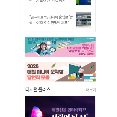
린이집 교사 2명 검찰 송치
"골프채로 YG 신사옥 출입문 '쾅
쾅'…20대 여성 현행범 체포"
디지털 플러스
더보기