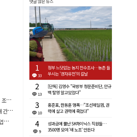
댓글 많은 뉴스
정부 느닷없는 농지 전수조사…농촌 들
쑤시는 '경자유전'의 칼날
33
[단독] 김영수 "국방부 청문준비단, 안규
백 탈영 알고있었다"
13
직임
홍준표, 한동훈 맹폭…"조선제일껌, 권
행유예
력에 살고 권력에 죽었다"
10
성장
성과급에 뿔난 SK하이닉스 직원들…
3500명 모여 '새 노조' 만든다
9