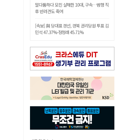
말다툼하다 모친 살해한 10대, 구속…범행 직
후 반려견도 죽여
[속보] 與 당대표 경선, 경북 권리당원 투표 김
민석 47.37%·정청래 45.71%