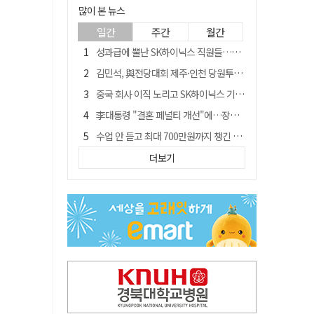
많이 본 뉴스
일간
주간
월간
성과급에 뿔난 SK하이닉스 직원들…3500명 모여 '새 노조' 만든다
김민석, 與전당대회 제주·인천 당원투표서 승리…누적 득표는 '초박빙'
중국 회사 이직 노리고 SK하이닉스 기밀 빼돌려…결국 실형
李대통령 "결혼 페널티 개선"에…장동혁 "그 페널티 만든 게 이 정권"
수업 안 듣고 최대 700만원까지 챙긴 포항 A대학 '유령 선수' 등 19명 무더기 송치
트럼프 만난 손현보 목사…"현재 자유대한민국 여러 면에서 어려움"
더보기
블룸버그 "SK하이닉스, 中 패키징공장 지분매각 등 검토"
경북 칠곡시니어클럽 커피앤솝 사업단…자개소품 만들기 문화체험 운영
"아버지 외출한 사이"…흉기로 40대母 살해한 고교 자퇴생, 구속 기로에
신축 줄고 리모델링 뜨자…건설업계, 로봇·모듈러로 방향 튼다