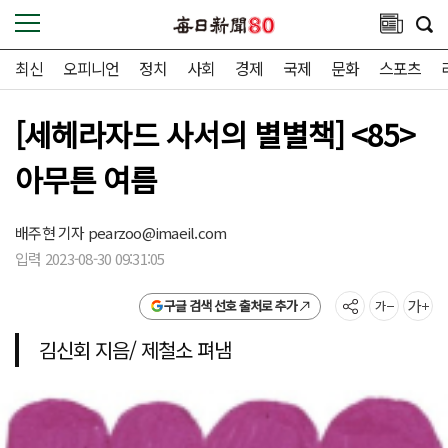
최신
오피니언
정치
사회
경제
국제
문화
스포츠
[세헤라자드 사서의 별별책] <85>
아무튼 여름
배주현 기자
pearzoo@imaeil.com
입력 2023-08-30 09:31:05
구글 검색 선호 출처로 추가
김신회 지음/ 제철소 펴냄