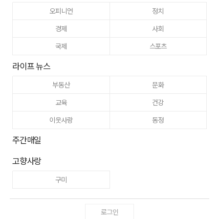
오피니언
정치
경제
사회
국제
스포츠
라이프 뉴스
부동산
문화
교육
건강
이웃사랑
동정
주간매일
고향사랑
구미
로그인