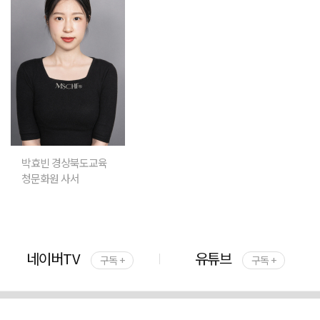
박효빈 경상북도교육
청문화원 사서
네이버TV
유튜브
구독 +
구독 +