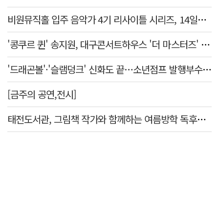
비원뮤직홀 입주 음악가 4기 리사이틀 시리즈, 14일부터 6주간 개최
'콩쿠르 퀸' 송지원, 대구콘서트하우스 '더 마스터즈' 무대 오른다
'드래곤볼'·'슬램덩크' 신화도 끝…소년점프 발행부수 100만부 붕괴
[금주의 공연,전시]
태전도서관, 그림책 작가와 함께하는 여름방학 독후체험 운영