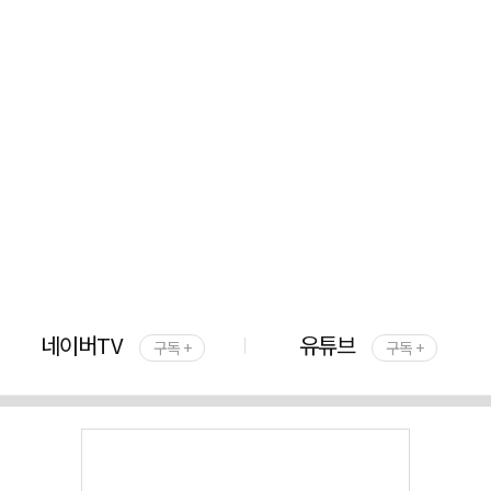
네이버TV
유튜브
구독 +
구독 +