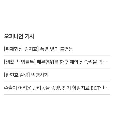
오피니언 기사
[취재현장-김지효] 폭염 앞의 불평등
[생활 속 법률톡] 패륜행위를 한 형제의 상속권을 박탈시킬 수 있을까요
[황현호 칼럼] 익명사회
수술이 어려운 반려동물 종양, 전기 항암치료 ECT란? [반려동물 건강톡톡]