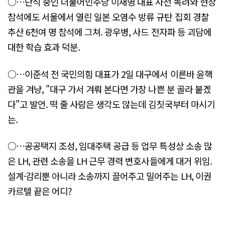
○…단식 중인 더불어민주당 이재명 대표 사전 독려와 현장
참석에도 서울에서 열린 일본 오염수 방류 규탄 집회 경찰
추산 6천여 명 참석에 그쳐. 광우병, 사드 전자파 등 괴담에
대한 학습 효과 덕분.
○…이준석 전 국민의힘 대표가 2일 대구에서 이른바 윤핵
관을 겨냥, "대구 가서 겨뤄 본다면 가장 나쁜 분 골라 붙겠
다"고 발언. 떡 줄 사람은 생각도 않는데 김칫국부터 마시기
는.
○…공공택지 조성, 임대주택 공급 등 업무 특성상 소송 많
은 LH, 관련 소송을 LH 근무 경력 변호사들에게 대거 위임.
설계·감리뿐 아니라 소송까지 끌어주고 밀어주는 LH, 이권
카르텔 끝은 어디?