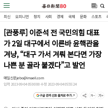
최신
오피니언
정치
사회
경제
국제
문화
스포츠
[관풍루] 이준석 전 국민의힘 대표
가 2일 대구에서 이른바 윤핵관을
겨냥, “대구 가서 겨뤄 본다면 가장
나쁜 분 골라 붙겠다”고 발언
매일신문
jebo@imaeil.com
입력 2023-09-04 05:00:00 수정 2023-09-04 05:55:24
구글 검색 선호 출처로 추가