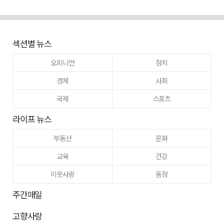
섹션별 뉴스
오피니언
정치
경제
사회
국제
스포츠
라이프 뉴스
부동산
문화
교육
건강
이웃사랑
동정
주간매일
고향사랑