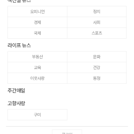
오피니언
정치
경제
사회
국제
스포츠
라이프 뉴스
부동산
문화
교육
건강
이웃사랑
동정
주간매일
고향사랑
구미