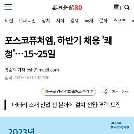
최신
오피니언
정치
사회
경제
국제
문화
스포츠
포스코퓨처엠, 하반기 채용 '쾌
청'…15~25일
박승혁 기자
psh@imaeil.com
입력 2023-09-11 14:12:36
구글 검색 선호 출처로 추가
배터리 소재 산업 전 분아에 걸쳐 신입·경력 모집