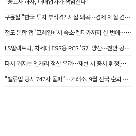
"중고차 하자, 매매업자가 책임진다"
구윤철 "한국 투자 부적격? 사실 왜곡…경제 체질 견실"
철도 통합 앱 '코레일+'서 숙소·렌터카까지 한 번에…여행 서비스 확대
LS일렉트릭, 차세대 ESS용 PCS 'G2' 양산…천안 공장서 출하
다시 커지는 엔캐리 청산 우려…재현 시 증시 휘청[매일뭐니머니]
"밸류업 공시 747사 돌파"…거래소, 9월 전국 순회 설명회 연다