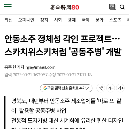
최신
오피니언
정치
사회
경제
국제
문화
스포츠
안동소주 정체성 각인 프로젝트…
스카치위스키처럼 '공동주병' 개발
홍준헌 기자
hjh@imaeil.com
입력 2023-09-21 16:29:57 수정 2023-09-21 21:11:18
구글 검색 선호 출처로 추가
경북도, 내년부터 안동소주 제조업체들 '따로 또 같
이' 활용할 공동주병 사업
전통적 도자기병 대신 세계화에 유리한 힙한 디자인