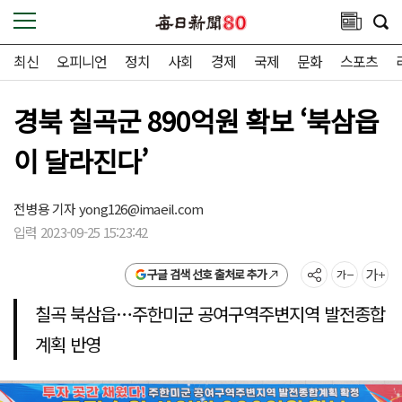
최신
오피니언
정치
사회
경제
국제
문화
스포츠
경북 칠곡군 890억원 확보 ‘북삼읍
이 달라진다’
전병용 기자
yong126@imaeil.com
입력 2023-09-25 15:23:42
구글 검색 선호 출처로 추가
칠곡 북삼읍…주한미군 공여구역주변지역 발전종합
계획 반영