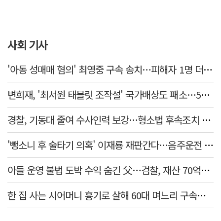
사회 기사
'아동 성매매 혐의' 최영중 구속 송치…피해자 1명 더 있었다
변희재, '최서원 태블릿 조작설' 국가배상도 패소…5천만원 청구 기각
경찰, 기동대 줄여 수사인력 보강…형소법 후속조치 본격화
'뺑소니 후 술타기 의혹' 이재룡 재판간다…음주운전 혐의 제외
아들 운영 불법 도박 수익 숨긴 父…검찰, 재산 70억원 몰수
한 집 사는 시어머니 흉기로 살해 60대 며느리 구속…범행 동기는