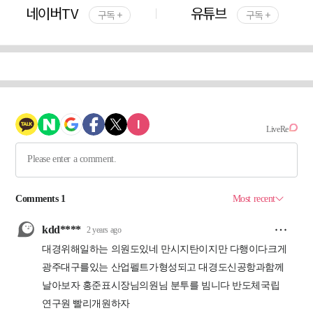
네이버TV
유튜브
구독 +
구독 +