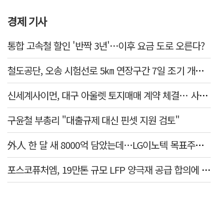
경제 기사
통합 고속철 할인 '반짝 3년'…이후 요금 도로 오른다?
철도공단, 오송 시험선로 5㎞ 연장구간 7일 조기 개통…LA 메트로 사업 지원
신세계사이먼, 대구 아울렛 토지매매 계약 체결… 사업 본궤도
구윤철 부총리 "대출규제 대신 핀셋 지원 검토"
外人 한 달 새 8000억 담았는데…LG이노텍 목표주가는 왜 엇갈릴까
포스코퓨처엠, 19만톤 규모 LFP 양극재 공급 합의에 3%대 강세