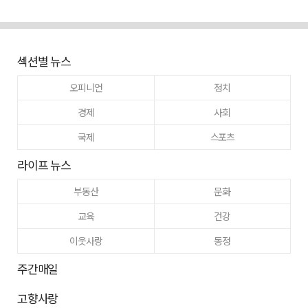
섹션별 뉴스
오피니언
정치
경제
사회
국제
스포츠
라이프 뉴스
부동산
문화
교육
건강
이웃사랑
동정
주간매일
고향사랑