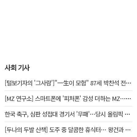
사회 기사
[털보기자의 '그사람']"一生이 모험" 87세 박찬석 전 경북대 총장
[MZ 연구소] 스마트폰에 '피처폰' 감성 더하는 MZ… 히퍼와 줄이어폰
한국 축구, 심판 성접대 경기서 '무패'…당시 올림픽 감독은 홍명보
[두나의 두발 산책] 도주 중 달콤한 휴식터… 왕건과 지명 산책