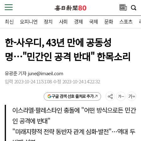
최신
오피니언
정치
사회
경제
국제
문화
스포츠
한-사우디, 43년 만에 공동성
명…"민간인 공격 반대" 한목소리
유광준 기자
june@imaeil.com
입력 2023-10-24 11:51:08 수정 2023-10-24 14:22:32
구글 검색 선호 출처로 추가
이스라엘·팔레스타인 충돌에 "어떤 방식으로든 민간
인 공격에 반대"
"미래지향적 전략 동반자 관계 심화·발전"…역대 두