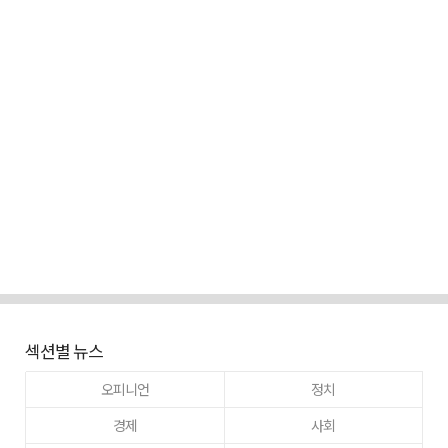
섹션별 뉴스
오피니언
정치
경제
사회