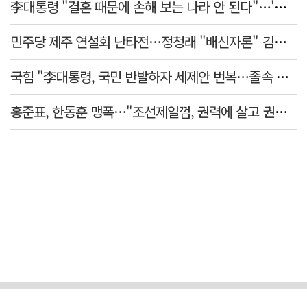
李대통령 "결혼 때문에 손해 보는 나라 안 된다"…'결혼 페널티' 22개 손본다
민주당 제주 연설회 난타전…정청래 "배신자론" 김민석 "관리 무능"
국힘 "李대통령, 국민 반발하자 세제안 번복…졸속 국정 즉각 중단"
홍준표, 한동훈 맹폭…"조선제일껌, 권력에 살고 권력에 죽었다"