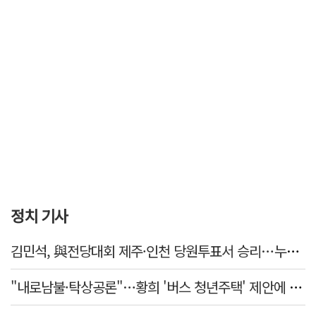
정치 기사
김민석, 與전당대회 제주·인천 당원투표서 승리…누적 득표는 '초박빙'
"내로남불·탁상공론"…황희 '버스 청년주택' 제안에 與 내부서도 쓴소리